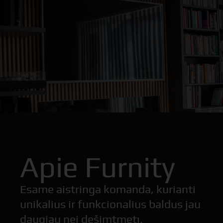
Apie Furnity
Esame aistringa komanda, kurianti
unikalius ir funkcionalius baldus jau
daugiau nei dešimtmetį.