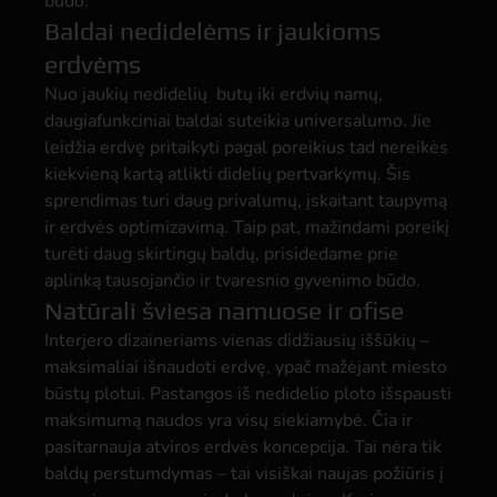
būdo.
Baldai nedidelėms ir jaukioms
erdvėms
Nuo jaukių nedidelių butų iki erdvių namų,
daugiafunkciniai baldai suteikia universalumo. Jie
leidžia erdvę pritaikyti pagal poreikius tad nereikės
kiekvieną kartą atlikti didelių pertvarkymų. Šis
sprendimas turi daug privalumų, įskaitant taupymą
ir erdvės optimizavimą. Taip pat, mažindami poreikį
turėti daug skirtingų baldų, prisidedame prie
aplinką tausojančio ir tvaresnio gyvenimo būdo.
Natūrali šviesa namuose ir ofise
Interjero dizaineriams vienas didžiausių iššūkių –
maksimaliai išnaudoti erdvę, ypač mažėjant miesto
būstų plotui. Pastangos iš nedidelio ploto išspausti
maksimumą naudos yra visų siekiamybė. Čia ir
pasitarnauja atviros erdvės koncepcija. Tai nėra tik
baldų perstumdymas – tai visiškai naujas požiūris į