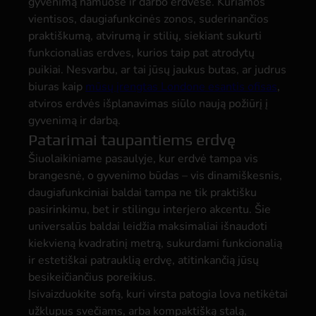
gyvenimą namuose ir darbo erdvėse. Kuriamos
vientisos, daugiafunkcinės zonos, suderinančios
praktiškumą, atvirumą ir stilių, siekiant sukurti
funkcionalias erdves, kurios taip pat atrodytų
puikiai. Nesvarbu, ar tai jūsų jaukus butas, ar judrus
biuras kaip
mūsų įrengtas Londone esantis ofisas
,
atviros erdvės išplanavimas siūlo naują požiūrį į
gyvenimą ir darbą.
Patarimai taupantiems erdvę
Šiuolaikiniame pasaulyje, kur erdvė tampa vis
brangesnė, o gyvenimo būdas – vis dinamiškesnis,
daugiafunkciniai baldai tampa ne tik praktišku
pasirinkimu, bet ir stilingu interjero akcentu. Šie
universalūs baldai leidžia maksimaliai išnaudoti
kiekvieną kvadratinį metrą, sukurdami funkcionalią
ir estetiškai patrauklią erdvę, atitinkančią jūsų
besikeičiančius poreikius.
Įsivaizduokite sofą, kuri virsta patogia lova netikėtai
užklupus svečiams, arba kompaktišką stalą,