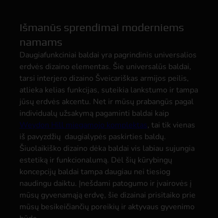
Išmanūs sprendimai moderniems
namams
Daugiafunkciniai baldai yra pagrindinis universalios
erdvės dizaino elementas. Šie universalūs baldai,
tarsi interjero dizaino Šveicariškas armijos peilis,
atlieka kelias funkcijas, suteikia lankstumo ir tampa
jūsų erdvės akcentu. Net ir mūsų prabangūs pagal
individualų užsakymą pagaminti baldai kaip
Weydon Hill miegamojo komplektas
, tai tik vienas
iš pavyzdžių daugialypės paskirties baldų.
Šiuolaikiško dizaino dėka baldai vis labiau sujungia
estetiką ir funkcionalumą. Dėl šių kūrybingų
koncepcijų baldai tampa daugiau nei tiesiog
naudingu daiktu. Įnešdami patogumo ir įvairovės į
mūsų gyvenamąją erdvę, šie dizainai prisitaiko prie
mūsų besikeičiančių poreikių ir aktyvaus gyvenimo