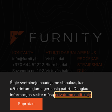
KONTAKTAI
ATLIKTI DARBAI
APIE MUS
info@furnity.lt
Visi baldai
PROCESAS
+370 644 52222
Biuro baldai
STRAIPSNIAI
Savanorių pr. 192,
Virtuvės baldai
DUK
Kaunas, LT-44151
Miegamojo baldai
PRIVATUMO
Šioje svetainėje naudojame slapukus, kad
Baldai įmonėms
POLITIKA
užtikrintume jums geriausią patirtį. Daugiau
informacijos rasite mūsų
privatumo politikoje
.
Supratau