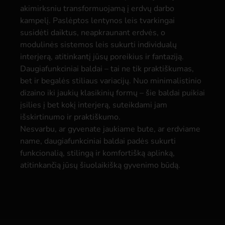
akimirksniu transformuojamą į erdvų darbo
kampelį. Paslėptos lentynos leis tvarkingai
susidėti daiktus, neapkraunant erdvės, o
modulinės sistemos leis sukurti individualų
interjerą, atitinkantį jūsų poreikius ir fantaziją.
Daugiafunkciniai baldai – tai ne tik praktiškumas,
bet ir begalės stiliaus variacijų. Nuo minimalistinio
dizaino iki jaukių klasikinių formų – šie baldai puikiai
įsilies į bet kokį interjerą, suteikdami jam
išskirtinumo ir praktiškumo.
Nesvarbu, ar gyvenate jaukiame bute, ar erdviame
name, daugiafunkciniai baldai padės sukurti
funkcionalią, stilingą ir komfortišką aplinką,
atitinkančią jūsų šiuolaikišką gyvenimo būdą.