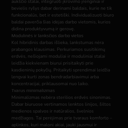
aukščio stalai, integruoti įkrovimo įrenginiai ir
bevielis ryšys dabar derinami baldais, kurie ne tik
funkcionalūs, bet ir estetiški. Individualizuoti biuro
baldai paverčia šias idėjas darbo vietomis, kurios
didina produktyvumą ir gerovę.
Modulinės ir lanksčios darbo vietos
Kol hibridinis darbas išlieka, lankstumas nėra
prabangos klausimas. Perkuriamos susitikimų
erdvės, nešiojami moduliai ir moduliniai stalai
leidžia kiekvienam biurui prisitaikyti prie
kasdieninių pokyčių. Pritaikyti sprendimai leidžia
lengvai kurti zonas bendradarbiavimui arba
koncentracijai, priklausomai nuo laiko.
Tvarus minimalizmas
Minimalizmas nebėra sterilios erdvės sinonimas.
Dabar biuruose vertinamos lenktos linijos, šiltos
medienos spalvos ir natūralios, švelnios
medžiagos. Tai perėjimas prie tvaraus komforto –
aplinkos, kuri maloni akiai, jauki jausmui ir