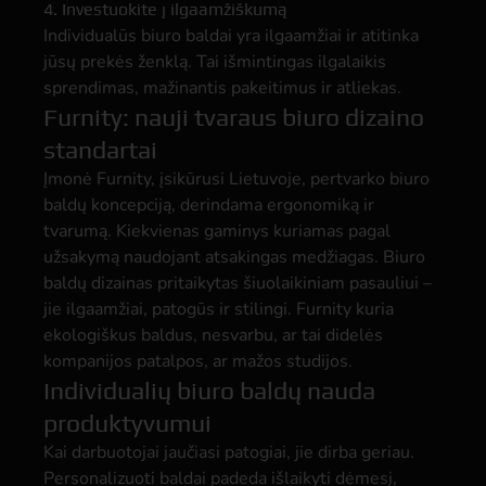
4. Investuokite į ilgaamžiškumą
Individualūs biuro baldai yra ilgaamžiai ir atitinka
jūsų prekės ženklą. Tai išmintingas ilgalaikis
sprendimas, mažinantis pakeitimus ir atliekas.
Furnity: nauji tvaraus biuro dizaino
standartai
Įmonė Furnity, įsikūrusi Lietuvoje, pertvarko biuro
baldų koncepciją, derindama ergonomiką ir
tvarumą. Kiekvienas gaminys kuriamas pagal
užsakymą naudojant atsakingas medžiagas. Biuro
baldų dizainas pritaikytas šiuolaikiniam pasauliui –
jie ilgaamžiai, patogūs ir stilingi. Furnity kuria
ekologiškus baldus, nesvarbu, ar tai didelės
kompanijos patalpos, ar mažos studijos.
Individualių biuro baldų nauda
produktyvumui
Kai darbuotojai jaučiasi patogiai, jie dirba geriau.
Personalizuoti baldai padeda išlaikyti dėmesį,