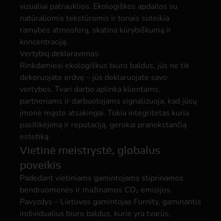
vizualiai patrauklios. Ekologiškos apdailos su
natūraliomis tekstūromis ir tonais suteikia
ramybės atmosferą, skatina kūrybiškumą ir
koncentraciją.
Vertybių deklaravimas
Rinkdamiesi ekologiškus biuro baldus, jūs ne tik
dekoruojate erdvę – jūs deklaruojate savo
vertybes. Tvari darbo aplinka klientams,
partneriams ir darbuotojams signalizuoja, kad jūsų
įmonė mąsto atsakingai. Tokia integritetas kuria
pasitikėjimą ir reputaciją, gerokai pranokstančią
estetiką.
Vietinė meistrystė, globalus
poveikis
Padedant vietiniams gamintojams stiprinamos
bendruomenės ir mažinamos CO₂ emisijos.
Pavyzdys – Lietuvos gamintojas Furnity, gaminantis
individualius biuro baldus, kurie yra tvarūs,