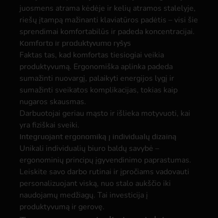
juosmens atrama kėdėje ir kelių atramos stalelyje,
riešų įtampą mažinanti klaviatūros padėtis – visi šie
sprendimai komfortabilūs ir padeda koncentracijai.
Komforto ir produktyvumo ryšys
Faktas tas, kad komfortas tiesiogiai veikia
produktyvumą. Ergonomiška aplinka padeda
sumažinti nuovargį, palaikyti energijos lygį ir
sumažinti sveikatos komplikacijas, tokias kaip
nugaros skausmas.
Darbuotojai geriau mąsto ir išlieka motyvuoti, kai
yra fiziškai sveiki.
Integruojant ergonomiką į individualų dizainą
Unikali individualių biuro baldų savybė –
ergonominių principų įgyvendinimo paprastumas.
Leiskite savo darbo rutinai ir įpročiams vadovauti
personalizuojant viską, nuo stalo aukščio iki
naudojamų medžiagų. Tai investicija į
produktyvumą ir gerovę.