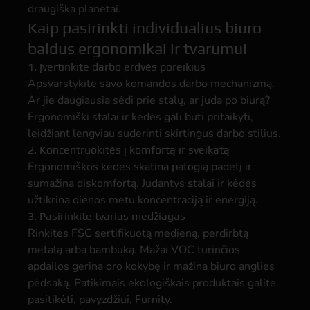
draugiška planetai.
Kaip pasirinkti individualius biuro
baldus ergonomikai ir tvarumui
1. Įvertinkite darbo erdvės poreikius
Apsvarstykite savo komandos darbo mechanizmą.
Ar jie daugiausia sėdi prie stalų, ar juda po biurą?
Ergonomiški stalai ir kėdės gali būti pritaikyti,
leidžiant lengviau suderinti skirtingus darbo stilius.
2. Koncentruokitės į komfortą ir sveikatą
Ergonomiškos kėdės skatina patogią padėtį ir
sumažina diskomfortą. Judantys stalai ir kėdės
užtikrina dienos metu koncentraciją ir energiją.
3. Pasirinkite tvarias medžiagas
Rinkitės FSC sertifikuotą medieną, perdirbtą
metalą arba bambuką. Mažai VOC turinčios
apdailos gerina oro kokybę ir mažina biuro anglies
pėdsaką. Patikimais ekologiškais produktais galite
pasitikėti, pavyzdžiui, Furnity.