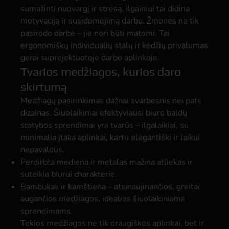
sumažinti nuovargį ir stresą. Ilgainiui tai didina
motyvaciją ir susidomėjimą darbu. Žmonės ne tik
pasirodo darbe – jie nori būti matomi. Tai
ergonomiškų individualių stalų ir kėdžių privalumas
gerai suprojektuotoje darbo aplinkoje.
Tvarios medžiagos, kurios daro
skirtumą
Medžiagų pasirinkimas dažnai svarbesnis nei pats
dizainas. Šiuolaikiniai efektyviausi biuro baldų
statybos sprendimai yra tvarūs – ilgalaikiai, su
minimalia įtaka aplinkai, kartu elegantiški ir laikui
nepavaldūs.
Perdirbta mediena ir metalas mažina atliekas ir
suteikia biurui charakterio.
Bambukas ir kamštiena – atsinaujinančios, greitai
augančios medžiagos, idealios šiuolaikiniams
sprendimams.
Tokios medžiagos ne tik draugiškos aplinkai, bet ir