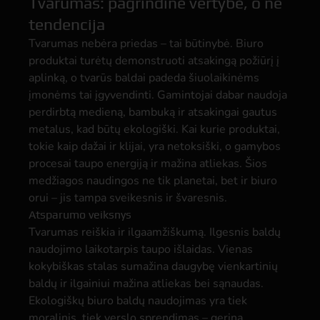
Tvarumas: pagrindinė vertybė, o ne
tendencija
Tvarumas nebėra priedas – tai būtinybė. Biuro
produktai turėtų demonstruoti atsakingą požiūrį į
aplinką, o tvarūs baldai padeda šiuolaikinėms
įmonėms tai įgyvendinti. Gamintojai dabar naudoja
perdirbtą medieną, bambuką ir atsakingai gautus
metalus, kad būtų ekologiški. Kai kurie produktai,
tokie kaip dažai ir klijai, yra netoksiški, o gamybos
procesai taupo energiją ir mažina atliekas. Šios
medžiagos naudingos ne tik planetai, bet ir biuro
orui – jis tampa sveikesnis ir švaresnis.
Atsparumo veiksnys
Tvarumas reiškia ir ilgaamžiškumą. Ilgesnis baldų
naudojimo laikotarpis taupo išlaidas. Vienas
kokybiškas stalas sumažina daugybę vienkartinių
baldų ir ilgainiui mažina atliekas bei sąnaudas.
Ekologiškų biuro baldų naudojimas yra tiek
moralinis, tiek verslo sprendimas – gerina