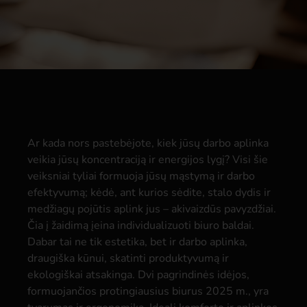
Ar kada nors pastebėjote, kiek jūsų darbo aplinka
veikia jūsų koncentraciją ir energijos lygį? Visi šie
veiksniai tyliai formuoja jūsų mąstymą ir darbo
efektyvumą; kėdė, ant kurios sėdite, stalo dydis ir
medžiagų pojūtis aplink jus – akivaizdūs pavyzdžiai.
Čia į žaidimą įeina individualizuoti biuro baldai.
Dabar tai ne tik estetika, bet ir darbo aplinka,
draugiška kūnui, skatinti produktyvumą ir
ekologiškai atsakinga. Dvi pagrindinės idėjos,
formuojančios protingiausius biurus 2025 m., yra