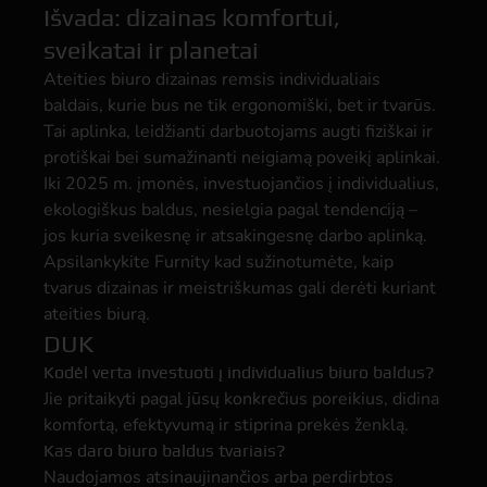
Išvada: dizainas komfortui,
sveikatai ir planetai
Ateities biuro dizainas remsis individualiais
baldais, kurie bus ne tik ergonomiški, bet ir tvarūs.
Tai aplinka, leidžianti darbuotojams augti fiziškai ir
protiškai bei sumažinanti neigiamą poveikį aplinkai.
Iki 2025 m. įmonės, investuojančios į individualius,
ekologiškus baldus, nesielgia pagal tendenciją –
jos kuria sveikesnę ir atsakingesnę darbo aplinką.
Apsilankykite Furnity kad sužinotumėte, kaip
tvarus dizainas ir meistriškumas gali derėti kuriant
ateities biurą.
DUK
Kodėl verta investuoti į individualius biuro baldus?
Jie pritaikyti pagal jūsų konkrečius poreikius, didina
komfortą, efektyvumą ir stiprina prekės ženklą.
Kas daro biuro baldus tvariais?
Naudojamos atsinaujinančios arba perdirbtos