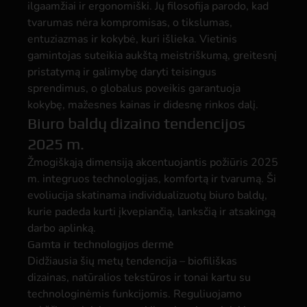
ilgaamžiai ir ergonomiški. Jų filosofija parodo, kad
tvarumas nėra kompromisas, o tikslumas,
entuziazmas ir kokybė, kuri išlieka. Vietinis
gamintojas suteikia aukštą meistriškumą, greitesnį
pristatymą ir galimybę daryti teisingus
sprendimus, o globalus poveikis garantuoja
kokybę, mažesnes kainas ir didesnę rinkos dalį.
Biuro baldų dizaino tendencijos
2025 m.
Žmogiškąją dimensiją akcentuojantis požiūris 2025
m. integruos technologijas, komfortą ir tvarumą. Ši
evoliucija skatinama individualizuotų biuro baldų,
kurie padeda kurti įkvepiančią, lanksčią ir atsakingą
darbo aplinką.
Gamta ir technologijos dermė
Didžiausia šių metų tendencija – biofiliškas
dizainas, natūralios tekstūros ir tonai kartu su
technologinėmis funkcijomis. Reguliuojamo