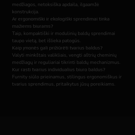
medžiagos, netoksiška apdaila, ilgaamžė
konstrukcija.
Ar ergonomiški ir ekologiški sprendimai tinka
mažiems biurams?
Taip, kompaktiški ir modulinių baldų sprendimai
taupo vietą, bet išlieka patogūs.
Kaip įmonės gali prižiūrėti tvarius baldus?
Valyti minkštais valikliais, vengti aštrių cheminių
medžiagų ir reguliariai tikrinti baldų mechanizmus.
Kur rasti tvarius individualius biuro baldus?
Furnity siūlo prieinamus, stilingus ergonomiškus ir
tvarius sprendimus, pritaikytus jūsų poreikiams.