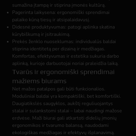
sumažina įtampą ir stiprina įmonės kultūrą.
Pagerinta laikysena:
ergonomiški sprendimai
palaiko kūną tiesų ir atsipalaidavusį.
Didesnė produktyvumas:
patogi aplinka skatina
kūrybiškumą ir įsitraukimą.
Prekės ženklo nuoseklumas:
individualūs baldai
stiprina identitetą per dizainą ir medžiagas.
Komfortas, efektyvumas ir estetika sukuria darbo
aplinką, kurioje darbuotojai noriai praleidžia laiką.
Tvarūs ir ergonomiški sprendimai
mažiems biurams
Net mažos patalpos gali būti funkcionalios.
Moduliniai baldai yra kompaktiški, bet komfortiški.
Daugiatikslės saugyklos, aukštį reguliuojantys
stalai ir sulankstomi stalai – labai naudingi mažose
erdvėse. Maži biurai gali atkartoti didelių įmonių
ergonomikos ir tvarumo balansą, naudodami
ekologiškas medžiagas ir efektyvų išplanavimą.