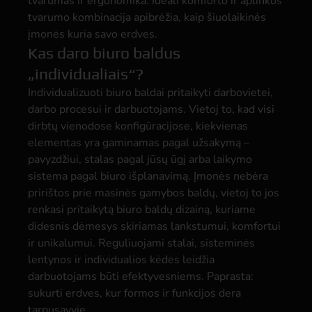
tvarumas ir ergonomika. Ideali komforto ir aplinkos
tvarumo kombinacija apibrėžia, kaip šiuolaikinės
įmonės kuria savo erdves.
Kas daro biuro baldus
„individualiais“?
Individualizuoti biuro baldai pritaikyti darbovietei,
darbo procesui ir darbuotojams. Vietoj to, kad visi
dirbtų vienodose konfigūracijose, kiekvienas
elementas yra gaminamas pagal užsakymą –
pavyzdžiui, stalas pagal jūsų ūgį arba laikymo
sistema pagal biuro išplanavimą. Įmonės nebėra
pririštos prie masinės gamybos baldų, vietoj to jos
renkasi pritaikytą biuro baldų dizainą, kuriame
didesnis dėmesys skiriamas lankstumui, komfortui
ir unikalumui. Reguliuojami stalai, sisteminės
lentynos ir individualios kėdės leidžia
darbuotojams būti efektyvesniems. Paprasta:
sukurti erdves, kur formos ir funkcijos dera
tarpusavyje.