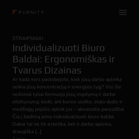
STRAIPSNIAI
Individualizuoti Biuro
Baldai: Ergonomiškas ir
Tvarus Dizainas
Ar kada nors pastebėjote, kiek jūsų darbo aplinka
veikia jūsų koncentraciją ir energijos lygį? Visi šie
veiksniai tyliai formuoja jūsų mąstymą ir darbo
efektyvumą; kėdė, ant kurios sėdite, stalo dydis ir
medžiagų pojūtis aplink jus – akivaizdūs pavyzdžiai.
Čia į žaidimą įeina individualizuoti biuro baldai.
Dabar tai ne tik estetika, bet ir darbo aplinka,
draugiška […]