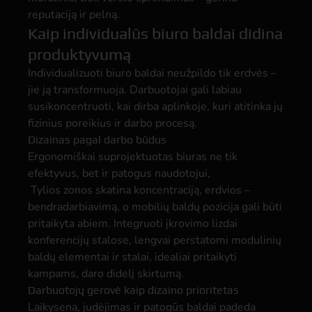
reputaciją ir pelną.
Kaip individualūs biuro baldai didina
produktyvumą
Individualizuoti biuro baldai neužpildo tik erdvės –
jie ją transformuoja. Darbuotojai gali labiau
susikoncentruoti, kai dirba aplinkoje, kuri atitinka jų
fizinius poreikius ir darbo procesą.
Dizainas pagal darbo būdus
Ergonomiškai suprojektuotas biuras ne tik
efektyvus, bet ir patogus naudotojui,
Tylios zonos skatina koncentraciją, erdvios –
bendradarbiavimą, o mobilių baldų pozicija gali būti
pritaikyta abiem. Integruoti įkrovimo lizdai
konferencijų stalose, lengvai perstatomi modulinių
baldų elementai ir stalai, idealiai pritaikyti
kampams, daro didelį skirtumą.
Darbuotojų gerovė kaip dizaino prioritetas
Laikysena, judėjimas ir patogūs baldai padeda