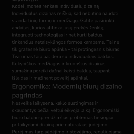
Kodėl įmonės renkasi individualų dizainą
Individualus dizainas reiškia, kad nebūtina naudoti
standartinių formų ir medžiagų. Galite pasirinkti
apdailas, kurios atitinka jūsų prekės ženklą,
integruoti technologijas ir net kurti baldus,
tinkančius netaisyklingos formos kampams. Tai ne
tik gražesnė biuro aplinka – tai protingesnis biuras.
Tvarumas taip pat dera su individualiais baldais.
Kokybiškos medžiagos ir kruopštus dizainas
sumažina poreikį dažnai keisti baldus, taupant
išlaidas ir mažinant poveikį aplinkai.
Ergonomika: Modernių biurų dizaino
pagrindas
Nesveika laikysena, kaklo sustingimas ir
skaudantys pečiai veltui eikvoja laiką. Ergonomiški
biuro baldai sprendžia šias problemas tiesiogiai,
pritaikydami dizainą prie natūralaus judėjimo.
Perėjimas tarp sėdėjimo ir stovėjimo, reguliuojama