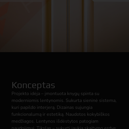
Konceptas
Projekto idėja – įmontuota knygų spinta su
moderniomis lentynomis. Sukurta sieninė sistema,
kuri papildo interjerą. Dizainas sujungia
funkcionalumą ir estetiką. Naudotos kokybiškos
medžiagos. Lentynos išdėstytos patogiam
naudojimui. Tikslas – sukurti jaukią skaitymo erdvę.