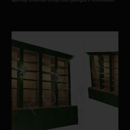
aplinką. Dizainas turėjo būti patogus ir estetiškas.