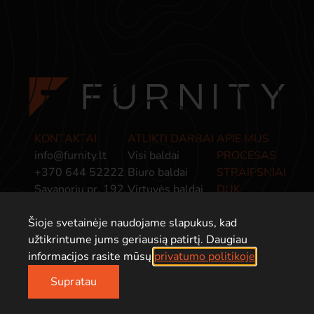
KONTAKTAI
ATLIKTI DARBAI
APIE MUS
info@furnity.lt
Visi baldai
PROCESAS
+370 644 52222
Biuro baldai
STRAIPSNIAI
Savanorių pr. 192,
Virtuvės baldai
DUK
Kaunas, LT-44151
Miegamojo baldai
PRIVATUMO
Šioje svetainėje naudojame slapukus, kad
Baldai įmonėms
POLITIKA
užtikrintume jums geriausią patirtį. Daugiau
informacijos rasite mūsų
privatumo politikoje
.
Supratau