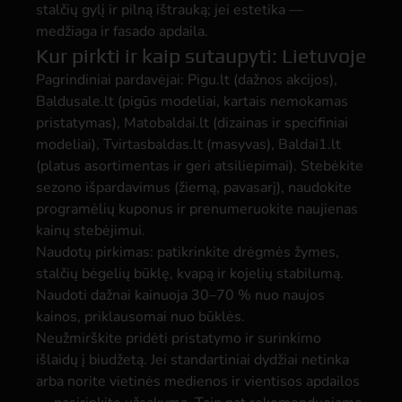
stalčių gylį ir pilną ištrauką; jei estetika —
medžiaga ir fasado apdaila.
Kur pirkti ir kaip sutaupyti: Lietuvoje
Pagrindiniai pardavėjai: Pigu.lt (dažnos akcijos),
Baldusale.lt (pigūs modeliai, kartais nemokamas
pristatymas), Matobaldai.lt (dizainas ir specifiniai
modeliai), Tvirtasbaldas.lt (masyvas), Baldai1.lt
(platus asortimentas ir geri atsiliepimai). Stebėkite
sezono išpardavimus (žiemą, pavasarį), naudokite
programėlių kuponus ir prenumeruokite naujienas
kainų stebėjimui.
Naudotų pirkimas: patikrinkite drėgmės žymes,
stalčių bėgelių būklę, kvapą ir kojelių stabilumą.
Naudoti dažnai kainuoja 30–70 % nuo naujos
kainos, priklausomai nuo būklės.
Neužmirškite pridėti pristatymo ir surinkimo
išlaidų į biudžetą. Jei standartiniai dydžiai netinka
arba norite vietinės medienos ir vientisos apdailos