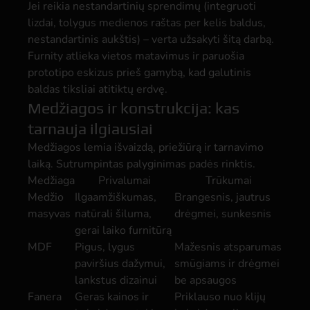
Jei reikia nestandartinių sprendimų (integruoti
lizdai, tolygus medienos raštas per kelis baldus,
nestandartinis aukštis) – verta užsakyti šitą darbą.
Furnity atlieka vietos matavimus ir paruošia
prototipo eskizus prieš gamybą, kad galutinis
baldas tiksliai atitiktų erdvę.
Medžiagos ir konstrukcija: kas
tarnauja ilgiausiai
Medžiagos lemia išvaizdą, priežiūrą ir tarnavimo
laiką. Sutrumpintas palyginimas padės rinktis.
Medžiaga
Privalumai
Trūkumai
Medžio
Ilgaamžiškumas,
Brangesnis, jautrus
masyvas
natūrali šiluma,
drėgmei, sunkesnis
gerai laiko furnitūrą
MDF
Pigus, lygus
Mažesnis atsparumas
paviršius dažymui,
smūgiams ir drėgmei
lankstus dizainui
be apsaugos
Fanera
Geras kainos ir
Priklauso nuo klijų