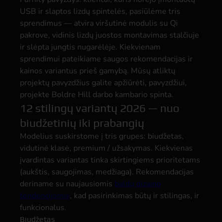
USB ir slaptos lizdų spintelės, pasiūlėme tris
sprendimus — atvira viršutinė modulis su Qi
pakrove, vidinis lizdų juostos montavimas stalčiuje
ir slėpta jungtis nugarėlėje. Kiekvienam
sprendimui pateikiame saugos rekomendacijas ir
kainos variantus prieš gamybą. Mūsų atliktų
projektų pavyzdžius galite apžiūrėti, pavyzdžiui,
projekte Boldre Hill darbo kambario spinta.
12 stilingų variantų 2026 — nuo
biudžetinių iki prabangių
Modelius suskirstome į tris grupes: biudžetas,
vidutinė klasė, premium / užsakymas. Kiekvienas
įvardintas variantas tinka skirtingiems prioritetams
(aukštis, saugojimas, medžiaga). Rekomendacijas
deriname su naujausiomis
baldų dizaino
tendencijomis
, kad pasirinkimas būtų ir stilingas, ir
funkcionalus.
Biudžetas