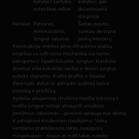
kokybės santykis,
kokybės, gali
estetiškas raštas
delaminuotis
drėgmėje
Metalas
Patvarus,
Šaltas pojūtis,
minimalistinis,
sunkiau dera prie
lengvai valomas
jaukių interjerų
Konstrukcija: rinkitės pilno ištraukimo stalčių
bėgelius su soft‑close mechanika, kai norite
patogumo ir ilgaamžiškumo. Jungtys: klasikinis
dovetail arba kokybiški varžtai ir dowel jungtys
suteiks stiprumo. Krašto profilis ir fasadai
(faneruoti, dažyti ar aptraukti audiniu) lemia
estetiką ir priežiūrą.
Apdaila: aliejavimas išryškina medžio tekstūrą ir
leidžia lengvai vietoje atnaujinti smulkius
įbrėžimus; lakavimas – geresnė apsauga nuo dėmių
ir patogesnė kasdieniam naudojimui. Vaikų
kambariui praktiškesnis lakas; suaugusių
miegamajam – aliejus ar matt lakas suteiks