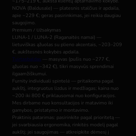
~175–219 €, aukšta klientų aptarnavimo kokybė.
NOVA (Baldusale)
— platesnis stalčius ir apdaila,
apie ~229 €; geras pasirinkimas, jei reikia daugiau
saugojimo.
Premium / Užsakymas
LUNA‑1 / LUNA‑2 (Raganaitės namai)
—
lietuviškas ąžuolas su plieno akcentais, ~203–209
€, aukštesnės kokybės apdaila.
Tvirtasbaldas
— masyvas (pušis nuo ~277 €,
ąžuolas nuo ~342 €), tikri masyvūs sprendimai
ilgaamžiškumui.
Furnity individuali spintelė
— pritaikoma pagal
aukštį, integruotus lizdus ir medžiagas; kaina nuo
~200 iki 800 € priklausomai nuo konfiguracijos.
Mes dirbame nuo konsultacijos ir matavimo iki
gamybos, pristatymo ir montavimo.
Praktinis patarimas: pasirinkite pagal prioritetą —
jei svarbiausia ergonomika, rinkitės modelį pagal
aukštį; jei saugojimas — atkreipkite dėmesį į