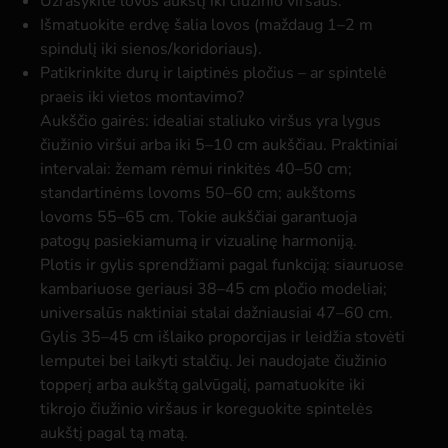
Užrašykite lovos aukštį iki čiužinio viršaus.
Išmatuokite erdvę šalia lovos (maždaug 1–2 m
spindulį iki sienos/koridoriaus).
Patikrinkite durų ir laiptinės pločius – ar spintelė
praeis iki vietos montavimo?
Aukščio gairės: idealiai staliuko viršus yra lygus
čiužinio viršui arba iki 5–10 cm aukščiau. Praktiniai
intervalai: žemam rėmui rinkitės 40–50 cm;
standartinėms lovoms 50–60 cm; aukštoms
lovoms 55–65 cm. Tokie aukščiai garantuoja
patogų pasiekiamumą ir vizualinę harmoniją.
Plotis ir gylis sprendžiami pagal funkciją: siauruose
kambariuose geriausi 38–45 cm pločio modeliai;
universalūs naktiniai stalai dažniausiai 47–60 cm.
Gylis 35–45 cm išlaiko proporcijas ir leidžia stovėti
lemputei bei laikyti stalčių. Jei naudojate čiužinio
topperį arba aukštą galvūgalį, pamatuokite iki
tikrojo čiužinio viršaus ir koreguokite spintelės
aukštį pagal tą matą.