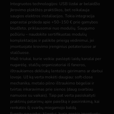
Integruotos technologijos: USB lizdai ar belaidžio
įkrovimo plokštės praktiškos, bet reikalauja
saugios elektros instaliacijos. Tokia integracija
paprastai prideda apie +50–150 € prie gamybos
biudžeto, priklausomai nuo modulių. Saugumo
požiūriu – naudokite sertifikuotas modulių
komplektacijas ir palikite prieigą vėdinimui, jei
įmontuojate krovimo įrenginius potateriuose ar
stalčiuose.
Maži triukai, kurie veikia: paslėpti laidų kanalai per
nugarėlę, stalčių organizatoriai iš faneros,
ištraukiamos dėkliukų lentelės gėrimams ar darbui
lovoje. Už ką verta mokėti daugiau: soft‑close
mechanika, metalo pilno ištraukimo bėgeliai ir
tvirtas inkaravimas prie sienos (daug svarbiau
namuose su vaikais). Taip pat verta pasiskaityti
praktinių patarimų apie paiešką ir pasirinkimą, kai
renkatės šį svarbų miegamojo baldą.
Furnity pavyzdys: klientui, kuris norėjo įmontuotų