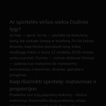
Ar spintelės viršus siekia čiužinio
lygį?
Jei taip — gerai. Jei ne — jaučiate tai kiekvieną
kartą, kai siekiate lempą ar telefoną. Po šio teksto
žinosite, kaip tiksliai pamatuoti lovą, kokią
medžiagą rinktis ir kurie 12 modelių 2026 metais
verta svarstyti. Furnity — vietinė dirbtuvė Vilniuje
— padeda nuo matavimo iki montavimo:
konsultacija, matavimas, dizainas, gamyba ir
įrengimas.
Kaip išsirinkti spintelę: matavimas ir
proporcijos
Pradėkite nuo trijų paprastų veiksmų – tikslus
matmenys išsprendžia daug problemų vėliau.