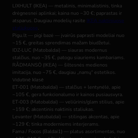
LIXHULT (IKEA)
— metalinis, minimalistinis, tinka
drėgnesnei aplinkai; kaina nuo ~30 €; paprastas ir
atsparus. Daugiau modelių rasite
IKEA naktiniuose
staliukuose
.
Pigu.lt — pigi bazė
— įvairūs paprasti modeliai nuo
~15 €, greitas sprendimas mažam biudžetui.
IDZ‑LUC (Matobaldai)
— siauras modernus
stalčius, nuo ~35 €, patogu siauriems kambariams.
RÅDMANSÖ (IKEA)
— šiltesnės medienos
imitacija, nuo ~75 €, daugiau „namų“ estetikos.
Vidutinė klasė
ET‑001 (Matobaldai)
— stalčius + lentynėlė, apie
~105 €, gera funkcionalumo ir kainos pusiausvyra.
ET‑003 (Matobaldai)
— veliūrinis/glam stilius, apie
~159 €; akcentinis naktinis staliukas.
Levanter (Matobaldai)
— stilingas akcentas, apie
~129 €; tinka moderniems interjerams.
Fama / Focos (Baldai1)
— platus asortimentas, nuo