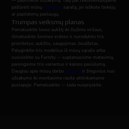
— pasirinkite užsakymą. Taip pat rekomenduojame
pažiūrėti mūsų
partnerių
sąrašą, jei ieškote tiekėjų
ar papildomų paslaugų.
Trumpas veiksmų planas
Pamatuokite lovos aukštį iki čiužinio viršaus,
išmatuokite šonines erdves ir nurodykite tris
prioritetus: aukštis, saugojimas, biudžetas.
Palyginkite tris modelius iš mūsų sąrašo arba
susisiekite su Furnity — suplanuosime matavimą,
parengsime tris variantus ir kainos pasiūlymą.
Daugiau apie mūsų darbo
procesą
ir žingsnius nuo
užsakymo iki montavimo rasite atitinkamame
puslapyje. Pamatuokite — tada nuspręskite.