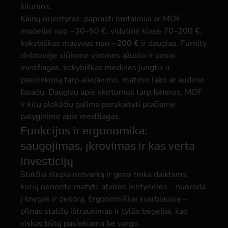
šilumos.
Kainų orientyras: paprasti metaliniai ar MDF
modeliai nuo ~30–50 €; vidutinė klasė 70–200 €;
kokybiškas masyvas nuo ~200 € ir daugiau. Furnity
dirbtuvėje siūlome vietines ąžuolo ir uosio
medžiagas, kokybiškas medines jungtis ir
pasirinkimą tarp aliejavimo, matinio lako ar audinio
fasadų. Daugiau apie skirtumus tarp faneros, MDF
ir kitų plokščių galima perskaityti plačiame
palyginime apie medžiagas.
Funkcijos ir ergonomika:
saugojimas, įkrovimas ir kas verta
investicijų
Stalčiai slepia netvarką ir gerai tinka daiktams,
kurių nenorite matyti; atviros lentynėlės – nuoroda
į knygas ir dekorą. Ergonomiškai svarbiausia –
pilnas stalčių ištraukimas ir tylūs bėgeliai, kad
viskas būtų pasiekiama be vargo.