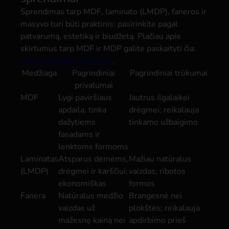
Sprendimas tarp MDF, laminato (LMDP), faneros ir
masyvo turi būti praktinis: pasirinkite pagal
patvarumą, estetiką ir biudžetą. Plačiau apie
skirtumus tarp MDF ir MDP galite paskaityti čia:
MDF arba MDP skirtumai
.
Medžiaga
Pagrindiniai
Pagrindiniai trūkumai
privalumai
MDF
Lygi paviršiaus
Jautrus ilgalaikei
apdaila, tinka
drėgmei; reikalauja
dažytiems
tinkamo užbaigimo
fasadams ir
lenktoms formoms
Laminatas
Atsparus dėmėms,
Mažiau natūralus
(LMDP)
drėgmei ir karščiui;
vaizdas; ribotos
ekonomiškas
formos
Fanera
Natūralus medžio
Brangesnė nei
vaizdas už
plokštės; reikalauja
mažesnę kainą nei
apdirbimo prieš