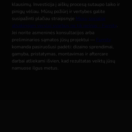
klausimų. Investicija į aiškų procesą sutaupo laiko ir
pinigų vėliau. Mūsų požiūrį ir vertybes galite
susipažinti plačiau straipsnyje
Mūsų socialiai
atsakingam verslui svarbus ne tik pelnas - Furnity
.
Jei norite asmeninės konsultacijos arba
preliminarios sąmatos jūsų projektui —
Furnity
komanda pasiruošusi padėti: dizaino sprendimai,
gamyba, pristatymas, montavimas ir aftercare
darbai atliekami išvien, kad rezultatas veiktų jūsų
namuose ilgus metus.