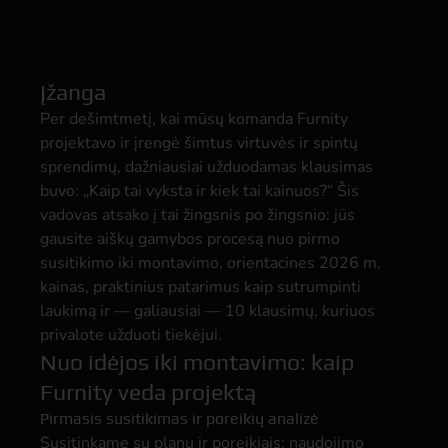
Įžanga
Per dešimtmetį, kai mūsų komanda Furnity
projektavo ir įrengė šimtus virtuvės ir spintų
sprendimų, dažniausiai užduodamas klausimas
buvo: „Kaip tai vyksta ir kiek tai kainuos?“ Šis
vadovas atsako į tai žingsnis po žingsnio: jūs
gausite aiškų gamybos procesą nuo pirmo
susitikimo iki montavimo, orientacines 2026 m.
kainas, praktinius patarimus kaip sutrumpinti
laukimą ir — galiausiai — 10 klausimų, kuriuos
privalote užduoti tiekėjui.
Nuo idėjos iki montavimo: kaip
Furnity veda projektą
Pirmasis susitikimas ir poreikių analizė
Susitinkame su planu ir poreikiais: naudojimo