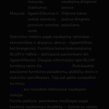
masyvas;
naudojimą drėgnose
stabilumas
zonose
Masyvas
Ilgaamžiškumas ir
Didesnė kaina;
unikali tekstūra;
jautrus drėgmės
premium estetinė
pokyčiams
vertė
Stalviršiui rinkitės pagal naudojimą: laminatas –
ekonomiškas ir atsparus; akmuo – ilgaamžiškas,
bet brangesnis. Furnitūra lemia funkcionalumą:
BLUM ir Häfele – dažniausiai pasirenkami dėl
ilgaamžiškumo. Daugiau informacijos apie BLUM
furnitūrą rasite čia:
BLUM furnitūra
. Reikalaukite
pasiūlyme furnitūros pavadinimų, plokščių storio ir
stalviršio specifikacijos. Taip pat galite susipažinti
su mūsų
Partneriai | Kokybiški baldų sprendimai -
Furnity
, kur nurodomi dažniausiai naudojami
tiekėjai.
Furnity požiūris: parenkame medžiagas pagal
kasdienį naudojimą ir biudžetą — šeimai su vaikais