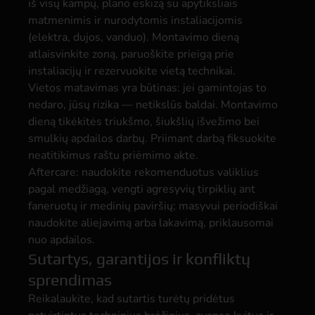
iš visų kampų, plano eskizą su apytiksliais
matmenimis ir nurodytomis instaliacijomis
(elektra, dujos, vanduo). Montavimo dieną
atlaisvinkite zoną, paruoškite prieigą prie
instaliacijų ir rezervuokite vietą technikai.
Vietos matavimas yra būtinas: jei gamintojas to
nedaro, jūsų rizika — netikslūs baldai. Montavimo
dieną tikėkitės triukšmo, šiukšlių išvežimo bei
smulkių apdailos darbų. Priimant darbą fiksuokite
neatitikimus raštu priėmimo akte.
Aftercare: naudokite rekomenduotus valiklius
pagal medžiagą, vengti agresyvių tirpiklių ant
faneruotų ir medinių paviršių; masyvui periodiškai
naudokite aliejavimą arba lakavimą, priklausomai
nuo apdailos.
Sutartys, garantijos ir konfliktų
sprendimas
Reikalaukite, kad sutartis turėtų pridėtus