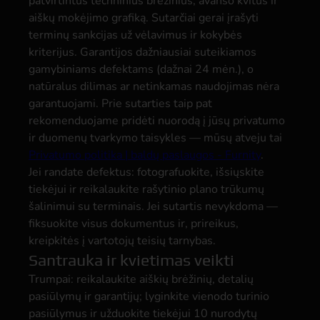
patvirtintus techninius brėžinius, avanso kvitus ir
aiškų mokėjimo grafiką. Sutarčiai gerai įrašyti
terminų sankcijas už vėlavimus ir kokybės
kriterijus. Garantijos dažniausiai suteikiamos
gamybiniams defektams (dažnai 24 mėn.), o
natūralus dilimas ar netinkamas naudojimas nėra
garantuojami. Prie sutarties taip pat
rekomenduojame pridėti nuorodą į jūsų privatumo
ir duomenų tvarkymo taisykles — mūsų atveju tai
Privatumo politika | baldų paslaugos - Furnity
.
Jei randate defektus: fotografuokite, išsiųskite
tiekėjui ir reikalaukite rašytinio plano trūkumų
šalinimui su terminais. Jei sutartis nevykdoma —
fiksuokite visus dokumentus ir, prireikus,
kreipkitės į vartotojų teisių tarnybas.
Santrauka ir kvietimas veikti
Trumpai: reikalaukite aiškių brėžinių, detalių
pasiūlymų ir garantijų; lyginkite vienodo turinio
pasiūlymus ir užduokite tiekėjui 10 nurodytų