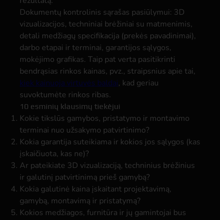
rezultatą.
Dokumentų kontrolinis sąrašas pasiūlymui: 3D
vizualizacijos, techniniai brėžiniai su matmenimis,
detali medžiagų specifikacija (prekės pavadinimai),
darbo etapai ir terminai, garantijos sąlygos,
mokėjimo grafikas. Taip pat verta pasitikrinti
bendrąsias rinkos kainas, pvz., straipsnius apie tai,
kiek kainuoja virtuvės baldai
, kad geriau
suvoktumėte rinkos ribas.
10 esminių klausimų tiekėjui
Kokie tikslūs gamybos, pristatymo ir montavimo
terminai nuo užsakymo patvirtinimo?
Kokia garantija suteikiama ir kokios jos sąlygos (kas
įskaičiuota, kas ne)?
Ar pateikiate 3D vizualizaciją, techninius brėžinius
ir galutinį patvirtinimą prieš gamybą?
Kokia galutinė kaina įskaitant projektavimą,
gamybą, montavimą ir pristatymą?
Kokios medžiagos, furnitūra ir jų gamintojai bus