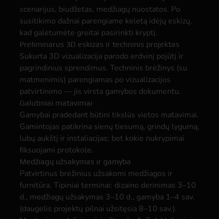
scenarijus, biudžetas, medžiagų nuostatos. Po
susitikimo dažnai parengiame keletą idėjų eskizų,
kad galėtumėte greitai pasirinkti kryptį.
Preliminarus 3D eskizas ir techninis projektas
Sukurta 3D vizualizacija parodo erdvinį pojūtį ir
pagrindinius sprendimus. Techninis brėžinys (su
matmenimis) parengiamas po vizualizacijos
patvirtinimo — jis virsta gamybos dokumentu.
Galutiniai matavimai
Gamybai pradedant būtini tikslūs vietos matavimai.
Gamintojas patikrina sienų tiesumą, grindų lygumą,
lubų aukštį ir instaliacijas; bet kokie nukrypimai
fiksuojami protokole.
Medžiagų užsakymas ir gamyba
Patvirtinus brėžinius užsakomi medžiagos ir
furnitūra. Tipiniai terminai: dizaino derinimas 3–10
d., medžiagų užsakymas 3–10 d., gamyba 1–4 sav.
(daugelis projektų pilnai užsitęsia 8–10 sav.).