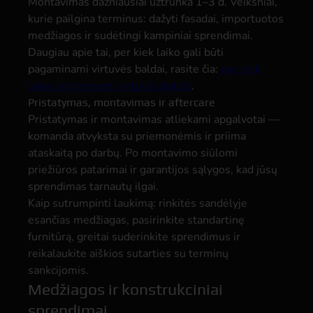
Montavimas dažniausiai užtrunka 1–3 d. Veiksniai,
kurie pailgina terminus: dažyti fasadai, importuotos
medžiagos ir sudėtingi kampiniai sprendimai.
Daugiau apie tai, per kiek laiko gali būti
pagaminami virtuvės baldai, rasite čia:
per kiek
laiko pagaminami virtuvės baldai
.
Pristatymas, montavimas ir aftercare
Pristatymas ir montavimas atliekami apgalvotai —
komanda atvyksta su priemonėmis ir priima
ataskaitą po darbų. Po montavimo siūlomi
priežiūros patarimai ir garantijos sąlygos, kad jūsų
sprendimas tarnautų ilgai.
Kaip sutrumpinti laukimą: rinkitės sandėlyje
esančias medžiagas, pasirinkite standartinę
furnitūrą, greitai suderinkite sprendimus ir
reikalaukite aiškios sutarties su terminų
sankcijomis.
Medžiagos ir konstrukciniai
sprendimai