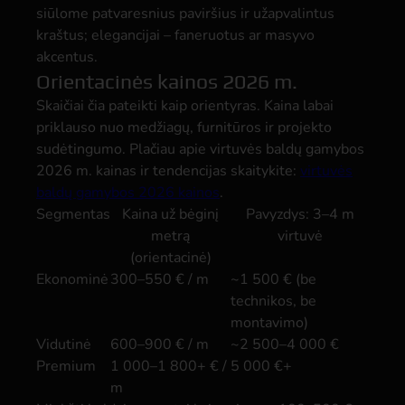
siūlome patvaresnius paviršius ir užapvalintus
kraštus; elegancijai – faneruotus ar masyvo
akcentus.
Orientacinės kainos 2026 m.
Skaičiai čia pateikti kaip orientyras. Kaina labai
priklauso nuo medžiagų, furnitūros ir projekto
sudėtingumo. Plačiau apie virtuvės baldų gamybos
2026 m. kainas ir tendencijas skaitykite:
virtuvės
baldų gamybos 2026 kainos
.
Segmentas
Kaina už bėginį
Pavyzdys: 3–4 m
metrą
virtuvė
(orientacinė)
Ekonominė
300–550 € / m
~1 500 € (be
technikos, be
montavimo)
Vidutinė
600–900 € / m
~2 500–4 000 €
Premium
1 000–1 800+ € /
5 000 €+
m