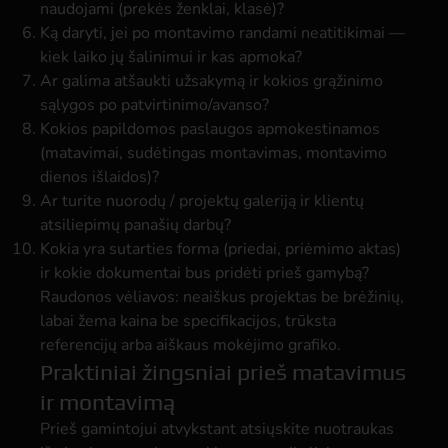
naudojami (prekės ženklai, klasė)?
Ką daryti, jei po montavimo randami neatitikimai —
kiek laiko jų šalinimui ir kas apmoka?
Ar galima atšaukti užsakymą ir kokios grąžinimo
sąlygos po patvirtinimo/avanso?
Kokios papildomos paslaugos apmokestinamos
(matavimai, sudėtingas montavimas, montavimo
dienos išlaidos)?
Ar turite nuorodų / projektų galeriją ir klientų
atsiliepimų panašių darbų?
Kokia yra sutarties forma (priedai, priėmimo aktas)
ir kokie dokumentai bus pridėti prieš gamybą?
Raudonos vėliavos: neaiškus projektas be brėžinių,
labai žema kaina be specifikacijos, trūksta
referencijų arba aiškaus mokėjimo grafiko.
Praktiniai žingsniai prieš matavimus
ir montavimą
Prieš gamintojui atvykstant atsiųskite nuotraukas