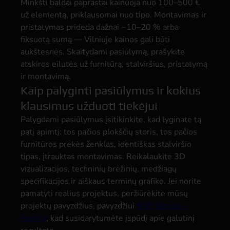
Minkšti baldai paprastai kainuoja nuo 100–500 €
už elementą, priklausomai nuo tipo. Montavimas ir
pristatymas prideda dažnai ~10–20 % arba
fiksuotą sumą — Vilniuje kainos gali būti
aukštesnės. Skaitydami pasiūlymą, prašykite
atskiros eilutės už furnitūrą, stalviršius, pristatymą
ir montavimą.
Kaip palyginti pasiūlymus ir kokius
klausimus užduoti tiekėjui
Palygdami pasiūlymus įsitikinkite, kad lyginate tą
patį apimtį: tos pačios plokščių storis, tos pačios
furnitūros prekės ženklas, identiškas stalviršio
tipas, įtrauktas montavimas. Reikalaukite 3D
vizualizacijos, techninių brėžinių, medžiagų
specifikacijos ir aiškaus terminų grafiko. Jei norite
pamatyti realius projektus, peržiūrėkite mūsų
projektų pavyzdžius, pavyzdžiui
MW Virtuvė -
Furnity
, kad susidarytumėte įspūdį apie galutinį