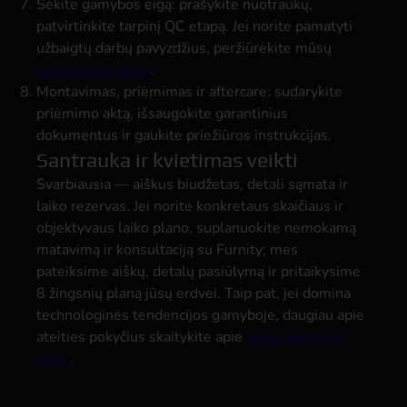
Sekite gamybos eigą: prašykite nuotraukų,
patvirtinkite tarpinį QC etapą. Jei norite pamatyti
užbaigtų darbų pavyzdžius, peržiūrėkite mūsų
baigtus projektus
.
Montavimas, priėmimas ir aftercare: sudarykite
priėmimo aktą, išsaugokite garantinius
dokumentus ir gaukite priežiūros instrukcijas.
Santrauka ir kvietimas veikti
Svarbiausia — aiškus biudžetas, detali sąmata ir
laiko rezervas. Jei norite konkretaus skaičiaus ir
objektyvaus laiko plano, suplanuokite nemokamą
matavimą ir konsultaciją su Furnity; mes
pateiksime aiškų, detalų pasiūlymą ir pritaikysime
8 žingsnių planą jūsų erdvei. Taip pat, jei domina
technologinės tendencijos gamyboje, daugiau apie
ateities pokyčius skaitykite apie
baldų gamybos
ateitį
.