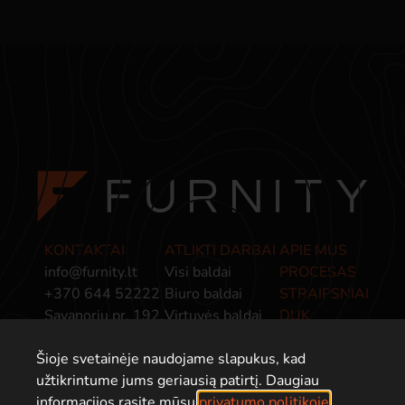
KONTAKTAI
ATLIKTI DARBAI
APIE MUS
info@furnity.lt
Visi baldai
PROCESAS
+370 644 52222
Biuro baldai
STRAIPSNIAI
Savanorių pr. 192,
Virtuvės baldai
DUK
Kaunas, LT-44151
Miegamojo baldai
PRIVATUMO
Šioje svetainėje naudojame slapukus, kad
Baldai įmonėms
POLITIKA
užtikrintume jums geriausią patirtį. Daugiau
informacijos rasite mūsų
privatumo politikoje
.