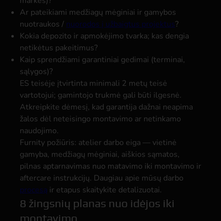
markes)?
Ar pateikiami medžiagų mėginiai ir gamybos
nuotraukos /
nuorodos į užbaigtus projektus
?
Kokia depozito ir apmokėjimo tvarka; kas dengia
netikėtus pakeitimus?
Kaip sprendžiami garantiniai gedimai (terminai,
sąlygos)?
ES teisėje įtvirtinta minimali 2 metų teisė
vartotojui; gamintojo trukmė gali būti ilgesnė.
Atkreipkite dėmesį, kad garantija dažnai neapima
žalos dėl neteisingo montavimo ar netinkamo
naudojimo.
Furnity požiūris: atelier darbo eiga — vietinė
gamyba, medžiagų mėginiai, aiškios sąmatos,
pilnas aptarnavimas nuo matavimo iki montavimo ir
aftercare instrukcijų. Daugiau apie mūsų darbo
procesą
ir etapus skaitykite detalizuotai.
8 žingsnių planas nuo idėjos iki
montavimo