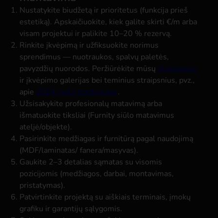
Nustatykite biudžetą ir prioritetus (funkcija prieš
estetiką). Apskaičiuokite, kiek galite skirti €/m arba
visam projektui ir palikite 10–20 % rezervą.
Rinkite įkvėpimą ir užfiksuokite norimus
sprendimus — nuotraukos, spalvų paletės,
pavyzdžių nuorodos. Peržiūrėkite mūsų
straipsnius
ir įkvėpimo galerijas bei teminius straipsnius, pvz.,
apie
2024 metų tendencijas
.
Užsisakykite profesionalų matavimą arba
išmatuokite tiksliai (Furnity siūlo matavimus
ateljė/objekte).
Pasirinkite medžiagas ir furnitūrą pagal naudojimą
(MDF/laminatas/ fanera/masyvas).
Gaukite 2–3 detalias sąmatas su visomis
pozicijomis (medžiagos, darbai, montavimas,
pristatymas).
Patvirtinkite projektą su aiškiais terminais, įmokų
grafiku ir garantijų sąlygomis.