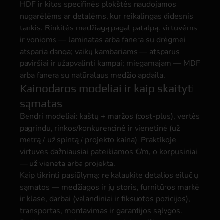
HDF ir kitos specifinės plokštės naudojamos
nugarėlėms ar detalėms, kur reikalingas didesnis
tankis. Rinkitės medžiagą pagal patalpą: virtuvėms
ir vonioms — laminatas arba fanera su drėgmei
atsparia danga; vaikų kambariams — atsparūs
paviršiai ir užapvalinti kampai; miegamajam — MDF
arba fanera su natūralaus medžio apdaila.
Kainodaros modeliai ir kaip skaityti
sąmatas
Bendri modeliai: kaštų + maržos (cost-plus), vertės
pagrindu, rinkos/konkurencinė ir vienetinė (už
metrą / už spintą / projekto kaina). Praktikoje
virtuvės dažniausiai pateikiamos €/m, o korpusiniai
— už vienetą arba projektą.
Kaip tikrinti pasiūlymą: reikalaukite detalios eilučių
sąmatos — medžiagos ir jų storis, furnitūros markė
ir klasė, darbai (valandiniai ir fiksuotos pozicijos),
transportas, montavimas ir garantijos sąlygos.