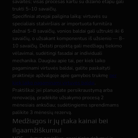
savaitės; visas procesas kartu su dizaino etapu gali
trukti 5–10 savaičių.
Specifiniai atvejai pailgina laiką: virtuvės su
specialiais stalviršiais ar importuota furnitūra
dažnai 5–8 savaičių, vonios baldai gali užtrukti iki 6
savaičių, o užsakant komponentus iš užsienio — 8–
10 savaičių. Delsti projektą gali medžiagų tiekimo
vėlavimai, sudėtingi fasadai ar individuali
mechanika. Daugiau apie tai, per kiek laiko
pagaminami virtuvės baldai, galite paskaityti
praktinėje apžvalgoje apie gamybos trukmę
per
kiek laiko pagaminami virtuvės baldai
.
Praktiškai: jei planuojate persikraustymą arba
renovaciją, pradėkite užsakymo procesą 2
mėnesiais anksčiau; sudėtingiems sprendimams
palikite 3 mėnesių rezervą.
Medžiagos ir jų įtaka kainai bei
ilgaamžiškumui