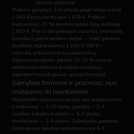
akmens stalviršiai
Praktinis pavyzdys: 3 m virtuvė pagal rinkos vidurkį
(~542 €/m) sudarytų apie 1 626 €. Pridėjus
montavimą (~15 %) bendras baldas būtų maždaug
1 870 €. Prie to dar pridedami stalviršis, įmontuota
technika ir galimi apdailos darbai — todėl galutinis
biudžetas dažnai krenta į 1 500–5 000 €+
intervalą, priklausomai nuo pasirinkimų.
Patarimas biudžetui: palikite 10–20 % rezervą
netikėtiems darbams (įrengimo korekcijos,
papildomi frezuoti pjūviai, speciali furnitūra).
Gamybos terminai ir procesas: nuo
matavimo iki montavimo
Standartiška laiko juosta atrodo taip: projektavimas
ir matavimai — 3–10 dienų; gamyba — 2–4
savaitės; kokybės kontrolė — 3–7 dienos;
montavimas — 1–5 dienos. Dažniausias gamybos
terminas nuo galutinio patvirtinimo yra 4–6