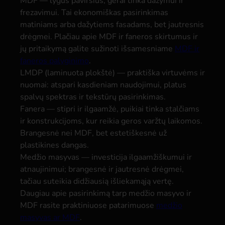
MDF — lygus paviršius, gerai tinka dažymui ir
frezavimui. Tai ekonomiškas pasirinkimas
matiniams arba dažytiems fasadams, bet jautresnis
drėgmei. Plačiau apie MDF ir faneros skirtumus ir
jų pritaikymą galite sužinoti išsamesniame
MDF ir
faneros palyginimo
.
LMDP (laminuota plokštė) — praktiška virtuvėms ir
nuomai: atspari kasdieniam naudojimui, platus
spalvų spektras ir tekstūrų pasirinkimas.
Fanera — stipri ir ilgaamžė, puikiai tinka stalčiams
ir konstrukcijoms, kur reikia geros varžtų laikomos.
Brangesnė nei MDF, bet estetiškesnė už
plastikines dangas.
Medžio masyvas — investicija ilgaamžiškumui ir
atnaujinimui; brangesnė ir jautresnė drėgmei,
tačiau suteikia didžiausią išliekamąją vertę.
Daugiau apie pasirinkimą tarp medžio masyvo ir
MDF rasite praktiniuose patarimuose
medžio
masyvas ar MDF
.