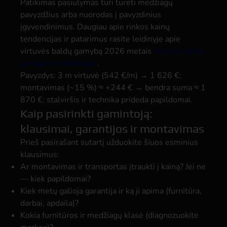
Patikimas pasiūlymas turi turėti medžiagų
pavyzdžius arba nuorodas į pavyzdinius
įgyvendinimus. Daugiau apie rinkos kainų
tendencijas ir patarimus rasite leidinyje apie
virtuvės baldų gamybą 2026 metais
virtuvės baldų
gamybos tendencijos
.
Pavyzdys: 3 m virtuvė (542 €/m) → 1 626 €;
montavimas (~15 %) ≈ +244 € → bendra suma ≈ 1
870 €; stalviršis ir technika prideda papildomai.
Kaip pasirinkti gamintoją:
klausimai, garantijos ir montavimas
Prieš pasirašant sutartį užduokite šiuos esminius
klausimus:
Ar montavimas ir transportas įtraukti į kainą? Jei ne
— kiek papildomai?
Kiek metų galioja garantija ir ką ji apima (furnitūra,
darbai, apdaila)?
Kokia furnitūros ir medžiagų klasė (diagnozuokite