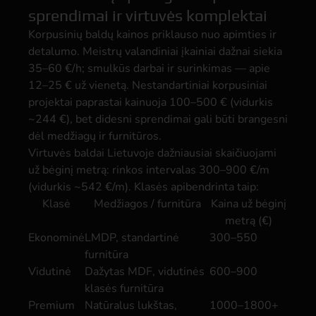
sprendimai ir virtuvės komplektai
Korpusinių baldų kainos priklauso nuo apimties ir
detalumo. Meistrų valandiniai įkainiai dažnai siekia
35–60 €/h; smulkūs darbai ir surinkimas — apie
12–25 € už vienetą. Nestandartiniai korpusiniai
projektai paprastai kainuoja 100–500 € (vidurkis
~244 €), bet didesni sprendimai gali būti brangesni
dėl medžiagų ir furnitūros.
Virtuvės baldai Lietuvoje dažniausiai skaičiuojami
už bėginį metrą: rinkos intervalas 300–900 €/m
(vidurkis ~542 €/m). Klasės apibendrinta taip:
Klasė
Medžiagos / furnitūra
Kaina už bėginį
metrą (€)
Ekonominė
LMDP, standartinė
300–550
furnitūra
Vidutinė
Dažytas MDF, vidutinės
600–900
klasės furnitūra
Premium
Natūralus lukštas,
1000–1800+