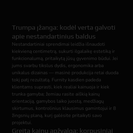
Trumpa įžanga: kodėl verta galvoti
apie nestandartinius baldus
Nestandartiniai sprendimai leidžia išnaudoti
kiekvieną centimetrą, sukurti ilgalaikę estetiką ir
funkcionalumą, pritaikytą jūsų gyvenimo būdui. Jei
jums svarbu tikslus dydis, ergonomika arba
unikalus dizainas — masinė produkcija retai duoda
tokį patį rezultatą. Furnity kasdien padeda
klientams suprasti, kiek realiai kainuoja ir kiek
trunka gamyba; žemiau rasite aiškią kainų
orientaciją, gamybos laiko juostą, medžiagų
skirtumus, kontrolinius klausimus gamintojui ir 8
žingsnių planą, kurį galėsite pritaikyti savo
projektui.
Greita kainų apžvalga: korpusiniai