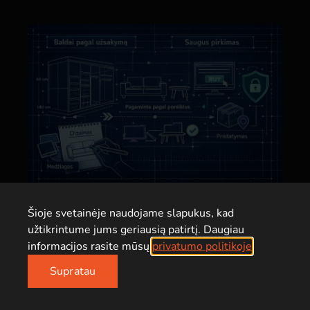
2026-03-10
Šioje svetainėje naudojame slapukus, kad
Modernūs baldai pagal užsakymą:
užtikrintume jums geriausią patirtį. Daugiau
saugus pirkėjo vadovas
informacijos rasite mūsų
privatumo politikoje
.
SKAITYTI DAUGIAU
Supratau