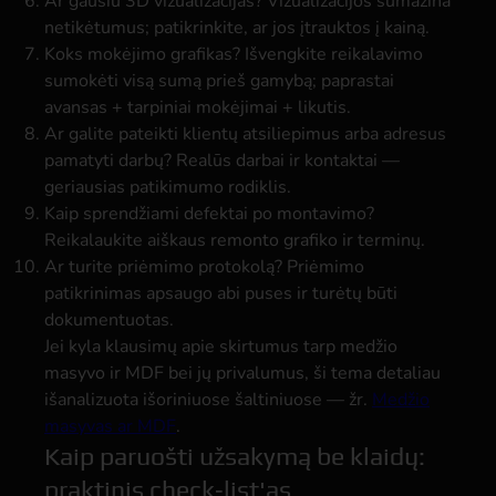
Ar gausiu 3D vizualizacijas?
Vizualizacijos sumažina
netikėtumus; patikrinkite, ar jos įtrauktos į kainą.
Koks mokėjimo grafikas?
Išvengkite reikalavimo
sumokėti visą sumą prieš gamybą; paprastai
avansas + tarpiniai mokėjimai + likutis.
Ar galite pateikti klientų atsiliepimus arba adresus
pamatyti darbų?
Realūs darbai ir kontaktai —
geriausias patikimumo rodiklis.
Kaip sprendžiami defektai po montavimo?
Reikalaukite aiškaus remonto grafiko ir terminų.
Ar turite priėmimo protokolą?
Priėmimo
patikrinimas apsaugo abi puses ir turėtų būti
dokumentuotas.
Jei kyla klausimų apie skirtumus tarp medžio
masyvo ir MDF bei jų privalumus, ši tema detaliau
išanalizuota išoriniuose šaltiniuose — žr.
Medžio
masyvas ar MDF
.
Kaip paruošti užsakymą be klaidų:
praktinis check‑list'as