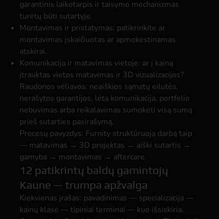
garantinis laikotarpis ir taisymo mechanizmas
turėtų būti sutartyje.
Montavimas ir pristatymas:
patikrinkite ar
montavimas įskaičiuotas ar apmokestinamas
atskirai.
Komunikacija ir matavimas vietoje:
ar į kainą
įtrauktas vietos matavimas ir 3D vizualizacijos?
Raudonos vėliavos: neaiškios sąmatų eilutės,
nerašytos garantijos, lėta komunikacija, portfelio
nebuvimas arba reikalavimas sumokėti visą sumą
prieš sutarties pasirašymą.
Procesų pavyzdys: Furnity struktūruoja darbą taip
— matavimas → 3D projektas → aiški sutartis →
gamyba → montavimas → aftercare.
12 patikrintų baldų gamintojų
Kaune — trumpa apžvalga
Kiekvienas įrašas: pavadinimas — specializacija —
kainų klasė — tipiniai terminai — kuo išsiskiria.