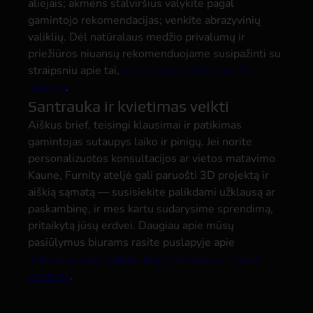
aliejais; akmens stalviršius valykite pagal
gamintojo rekomendacijas; venkite abrazyvinių
valiklių. Dėl natūralaus medžio privalumų ir
priežiūros niuansų rekomenduojame susipažinti su
straipsniu apie tai,
kodėl verta rinktis medžio
masyvą
.
Santrauka ir kvietimas veikti
Aiškus brief, teisingi klausimai ir patikimas
gamintojas sutaupys laiko ir pinigų. Jei norite
personalizuotos konsultacijos ar vietos matavimo
Kaune, Furnity ateljė gali paruošti 3D projektą ir
aiškią sąmatą — susisiekite palikdami užklausą ar
paskambinę, ir mes kartu sudarysime sprendimą,
pritaikytą jūsų erdvei. Daugiau apie mūsų
pasiūlymus biurams rasite puslapyje apie
Individualizuoti Baldai: Ergonomiškas ir Tvarus
Dizainas
.