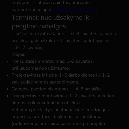
kraštams — plačiau apie tai aptariame
komentaruose apie
Baldų gamybos ateitį
.
Terminai: nuo užsakymo iki
įrengimo pabaigos
Tipiškas intervalas Kaune — 6–8 savaites; paprasti
projektai gali užtrukti ~4 savaites, sudėtingesni —
10–12 savaičių.
Etapai:
Konsultacija ir matavimas:
1–2 savaitės,
priklausomai nuo užimtumo.
Projektavimas ir kaina:
1–5 darbo dienos iki 1–2
sav. sudėtingiems sprendimams.
Gamyba:
pagrindinis etapas — 4–8 savaičių.
Transportas ir montavimas:
1–2 savaitės ar kelios
dienos, priklausomai nuo objekto.
Vėlinimo priežastys: nestandartinės medžiagos
importas, furnitūros laukimas, sezoniškumas
(ruduo/žiema) ir dizaino pakeitimai po projekto