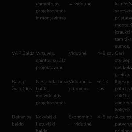
gamintojas,
→ vidutinė
kainos/
projektavimas
santykis
ir montavimas
pristaty
montav
įtraukti 
tam tik
sumos.
VAP Baldai
Virtuvės,
Vidutinė
4–8 sav.
Geri
spintos su 3D
atsiliep
projektavimu
dėl koky
greičio.
Baldų
Nestandartiniai
Vidutinė →
6–10
Ilgesnė
žvaigždės
baldai,
premium
sav.
patirtis 
individualus
aukšta
projektavimas
apdirbi
kokybė.
Deinavos
Kokybiški
Ekonominė
4–8 sav.
Akcenta
baldai
lietuviški
→ vidutinė
patvaru
baldai
prieina