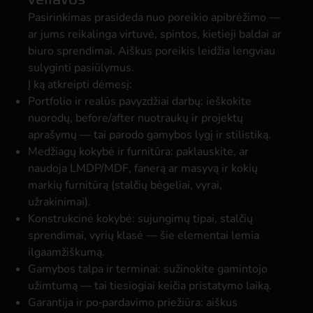
Pasirinkimas prasideda nuo poreikio apibrėžimo —
ar jums reikalinga virtuvė, spintos, kietieji baldai ar
biuro sprendimai. Aiškus poreikis leidžia lengviau
sulyginti pasiūlymus.
Į ką atkreipti dėmesį:
Portfolio ir realūs pavyzdžiai darbų:
ieškokite
nuorodų, before/after nuotraukų ir projektų
aprašymų — tai parodo gamybos lygį ir stilistiką.
Medžiagų kokybė ir furnitūra:
paklauskite, ar
naudoja LMDP/MDF, fanerą ar masyvą ir kokių
markių furnitūrą (stalčių bėgeliai, vyrai,
užrakinimai).
Konstrukcinė kokybė:
sujungimų tipai, stalčių
sprendimai, vyrių klasė — šie elementai lemia
ilgaamžiškumą.
Gamybos talpa ir terminai:
sužinokite gamintojo
užimtumą — tai tiesiogiai keičia pristatymo laiką.
Garantija ir po‑pardavimo priežiūra:
aiškus