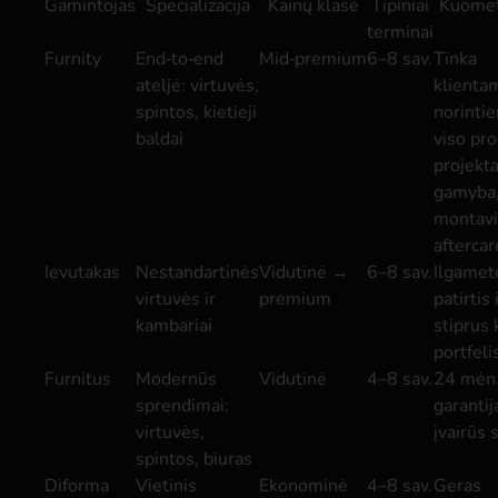
Gamintojas
Specializacija
Kainų klasė
Tipiniai
Kuomet
terminai
Furnity
End‑to‑end
Mid‑premium
6–8 sav.
Tinka
ateljė: virtuvės,
klienta
spintos, kietieji
norinti
baldai
viso pro
projekta
gamyba
montav
aftercar
Ievutakas
Nestandartinės
Vidutinė →
6–8 sav.
Ilgamet
virtuvės ir
premium
patirtis 
kambariai
stiprus 
portfeli
Furnitus
Modernūs
Vidutinė
4–8 sav.
24 mėn
sprendimai:
garantij
virtuvės,
įvairūs s
spintos, biuras
Diforma
Vietinis
Ekonominė
4–8 sav.
Geras