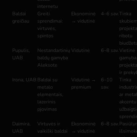
internetu
Baldai
Greiti
Ekonominė
4–6 sav.
Tinka
greičiau
sprendimai:
→ vidutinė
skubie
virtuvės,
projekt
spintos
ribotu
biudžet
Pupulis,
Nestandartinių
Vidutinė
6–8 sav.
Vietinė
UAB
baldų gamyba
gamyba
Aleksote
projekt
ir preky
Irona, UAB
Baldai su
Vidutinė →
6–10
Tinka
metalo
premium
sav.
industr
elementais,
ar metal
lazerinis
akcentu
pjovimas
užbaigt
sprend
Daimira,
Virtuvės ir
Ekonominė
6–8 sav.
Pasiūly
UAB
vaikiški baldai
→ vidutinė
išsimokė