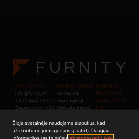
KONTAKTAI
ATLIKTI DARBAI
APIE MUS
info@furnity.lt
Visi baldai
PROCESAS
+370 644 52222
Biuro baldai
STRAIPSNIAI
Savanorių pr. 192,
Virtuvės baldai
DUK
Kaunas, LT-44151
Miegamojo baldai
PRIVATUMO
Šioje svetainėje naudojame slapukus, kad
Baldai įmonėms
POLITIKA
užtikrintume jums geriausią patirtį. Daugiau
informacijos rasite mūsų
privatumo politikoje
.