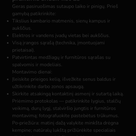
Geras pasiruošimas sutaupo laiko ir pinigų. Prieš
gamybą patikrinkite:
Tikslius kambario matmenis, sienų kampus ir
aukščius.
Elektros ir vandens įvadų vietas bei aukščius.
Visą įrangos sąrašą (technika, įmontuojami
prietaisai).
Patvirtintas medžiagų ir furnitūros sąrašas su
spalvomis ir modeliais.
Montavimo dienai:
Įleiskite prieigos kelią, išvežkite senus baldus ir
užtikrinkite darbo zonos apsaugą.
Skirkite atsakingą kontaktinį asmenį ir sutartą laiką.
Priėmimo protokolas — patikrinkite lygius, stalčių
veikimą, durų lygį, stalviršio jungtis ir furnitūros
montavimą; fotografuokite pastebėtus trūkumus.
Po‑priežiūra: matinį dažą valykite minkšta drėgna
kempine; natūralų lukštą prižiūrėkite specialiais