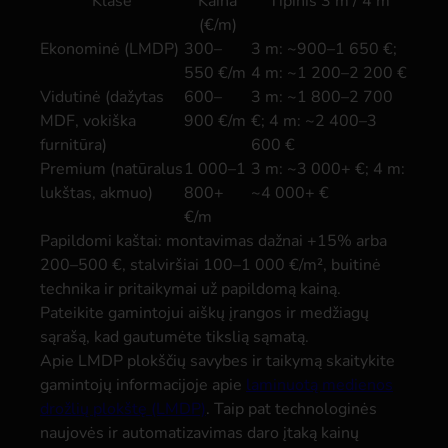
Klasė
Kaina
Tipinis 3 m / 4 m
(€/m)
Ekonominė (LMDP)
300–
3 m: ~900–1 650 €;
550 €/m
4 m: ~1 200–2 200 €
Vidutinė (dažytas
600–
3 m: ~1 800–2 700
MDF, vokiška
900 €/m
€; 4 m: ~2 400–3
furnitūra)
600 €
Premium (natūralus
1 000–1
3 m: ~3 000+ €; 4 m:
lukštas, akmuo)
800+
~4 000+ €
€/m
Papildomi kaštai: montavimas dažnai +15% arba
200–500 €, stalviršiai 100–1 000 €/m², buitinė
technika ir pritaikymai už papildomą kainą.
Pateikite gamintojui aiškų įrangos ir medžiagų
sąrašą, kad gautumėte tikslią sąmatą.
Apie LMDP plokščių savybes ir taikymą skaitykite
gamintojų informacijoje apie
laminuotą medienos
drožlių plokštę (LMDP)
. Taip pat technologinės
naujovės ir automatizavimas daro įtaką kainų