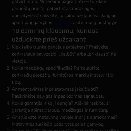
patvirtinimo. Norėdami pagreitinti — turėkite
paruoštą brief'ą, patvirtintas medžiagas ir
operatyviai atsakykite į dizaino užklausas. Daugiau
apie tipinį gamybos
Procesą
rasite mūsų puslapyje.
10 esminių klausimų, kuriuos
užduokite prieš užsakant
Kiek laiko trunka panašus projektas?
Prašykite
konkretaus pavyzdžio; „galbūt“ arba „priklauso“ ne
vietoje.
Kokia medžiagų specifikacija?
Reikalaukite
konkrečių plokščių, furnitūros markių ir stalviršio
tipų.
Ar montavimas ir pristatymas įskaičiuoti?
Patikrinkite sąlygas ir papildomas sąnaudas.
Kokia garantija ir ką ji dengia?
Aiškiai raskite, ar
garantija apima darbus, medžiagas ir furnitūrą.
Ar atliekate matavimą vietoje ir ar jis apmokamas?
Matavimas turi būti padarytas prieš gamybą.