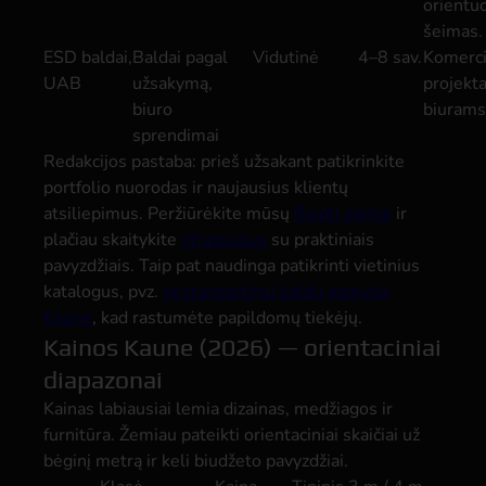
orientuo
šeimas.
ESD baldai,
Baldai pagal
Vidutinė
4–8 sav.
Komerc
UAB
užsakymą,
projekt
biuro
biurams
sprendimai
Redakcijos pastaba: prieš užsakant patikrinkite
portfolio nuorodas ir naujausius klientų
atsiliepimus. Peržiūrėkite mūsų
Baigti darbai
ir
plačiau skaitykite
straipsnius
su praktiniais
pavyzdžiais. Taip pat naudinga patikrinti vietinius
katalogus, pvz.
nestandartinių baldų gamybą
Kaune
, kad rastumėte papildomų tiekėjų.
Kainos Kaune (2026) — orientaciniai
diapazonai
Kainas labiausiai lemia dizainas, medžiagos ir
furnitūra. Žemiau pateikti orientaciniai skaičiai už
bėginį metrą ir keli biudžeto pavyzdžiai.