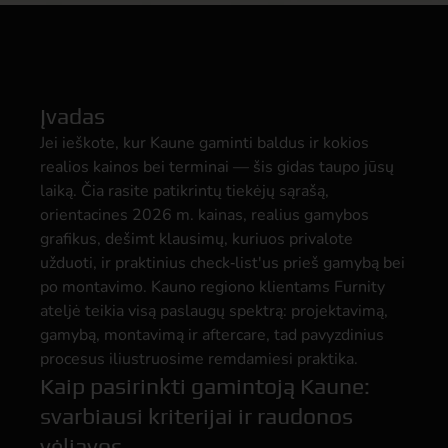
Įvadas
Jei ieškote, kur Kaune gaminti baldus ir kokios
realios kainos bei terminai — šis gidas taupo jūsų
laiką. Čia rasite patikrintų tiekėjų sąrašą,
orientacines 2026 m. kainas, realius gamybos
grafikus, dešimt klausimų, kuriuos privalote
užduoti, ir praktinius check‑list'us prieš gamybą bei
po montavimo. Kauno regiono klientams Furnity
ateljė teikia visą paslaugų spektrą: projektavimą,
gamybą, montavimą ir aftercare, tad pavyzdinius
procesus iliustruosime remdamiesi praktika.
Kaip pasirinkti gamintoją Kaune:
svarbiausi kriterijai ir raudonos
vėliavos