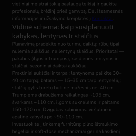
vietiniai meistrai tokią paslaugą teikia) ir gaukite
profesionalų brėžinį prieš gamybą. Dėl išsamesnės
informacijos ir užsakymo kreipkitės į
Kontaktai
.
Vidinė schema: kaip susiplanuoti
kabykas, lentynas ir stalčius
Planavimą pradėkite nuo turimų daiktų: rūbų tipai
nulemia aukščius, ne lentynų skaičius. Prioritetai —
pakabos (ilgos ir trumpos), kasdienės lentynos ir
stalčiai, sezoniniai daiktai aukščiau.
Praktiniai aukščiai ir tarpai: lentynoms palikite 30–
40 cm tarpą; batams — 15–35 cm tarp lentynėlių;
stalčių gylis turėtų būti ne mažesnis nei 40 cm.
Trumpiems drabužiams reikalingas ~105 cm,
švarkams ~110 cm, ilgoms suknelėms ir paltams
150–170 cm. Dvigubas kabinimas: viršutinė ir
apatinė kabykla po ~90–110 cm.
Investuokite į tinkamą furnitūrą: pilno ištraukimo
bėgeliai ir soft‑close mechanizmai gerina kasdienį