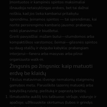
Įmontuotos ir kampinės spintos maksimaliai
išnaudoja netaisyklingas erdves, bet tai dažnai
reiškia, kad jos lieka kambariui pritaikytu
sprendimu. Įeinamos spintos — tai sprendimas, kai
norite persirengimo kambario jausmo: prabanga,
reikli planavimui ir biudžetui.
Greiti pavyzdžiai: mažam butui—stumdomos arba
kompaktiškos varstomos; šeimai—gilesnės spintos
su daug stalčių ir dviguba kabykla; prabangiam
interjerui—fanera arba masyvas arba pilnai
organizuota walk‑in.
Žingsnis po žingsnio: kaip matuoti
erdvę be klaidų
Tikslus matavimas išvengs nemalonių staigmenų
gamybos metu. Paruoškite lazerinį matuoklį arba
kokybišką ruletę, pieštuką ir paprastą brėžinį.
Išmatuokite aukštį tris taškuose: viršuje, viduryje ir
apačioje; užfiksuokite skirtumus (lubos ir grindys