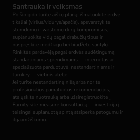
Santrauka ir veiksmas
Po šio gido turite aiškų planą: išmatuokite erdvę
tiksliai (viršus/vidurys/apačia), apsvarstykite
stumdomų ir varstomų durų kompromisus,
suplanuokite vidų pagal drabužių tipus ir
nuspręskite medžiagų bei biudžeto santykį.
Rinkitės pardavėją pagal erdvės sudėtingumą:
standartiniams sprendimams — internetas ar
specializuota parduotuvė, nestandartiniams ir
turnkey — vietinis ateljė.
Jei turite nestandartinę nišą arba norite
profesionalios pamatuotos rekomendacijos,
atsiųskite nuotrauką arba užsiregistruokite į
Furnity site‑measure konsultaciją — investicija į
teisingai suplanuotą spintą atsiperka patogumu ir
ilgaamžiškumu.