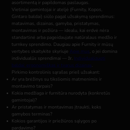
asortimentą ir papildomas paslaugas.
Vietiniai gamintojai ir ateljė (Furnity, Kopos,
Gintaro baldai) siūlo pagal užsakymą sprendimus:
matavimas, dizainas, gamyba, pristatymas,
montavimas ir požiūra — idealu, kai erdvė nėra
standartinė arba pageidaujate natūralaus medžio ir
turnkey sprendimo. Daugiau apie Furnity ir mūsų
vertybes skaitykite skyriuje
Apie mus
, o jei domina
individualūs sprendimai — žr.
Individualizuoti
baldai: ergonomiškas ir tvarus dizainas
.
Pirkimo kontrolinis sąrašas prieš užsakant:
Ar yra brėžinys su tiksliomis matmenimis ir
montavimo tarpais?
Kokia medžiaga ir furnitūra nurodyta (konkretūs
gamintojai)?
Ar pristatymas ir montavimas įtraukti, koks
gamybos terminas?
Kokios garantijos ir priežiūros sąlygos po
pardavimo?