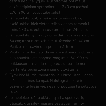
dažnai nebūna lygūs). Nustatomas optimalus
aukštis tipiniam sprendimui — 240 cm (dažnai
270–300 cm pagal lubų aukštį).
Išmatuokite plotį ir pažymėkite nišos ribas;
skaičiuokite, kiek vietos reikia vienam asmeniui
(min. 180 cm, optimalus sprendimas 240 cm).
Išmatuokite gylį: kabykloms dažniausiai reikia 55–
60 cm; frontiniam kabinimui užtenka 30–40 cm.
Palikite montavimo tarpelius +2–5 cm.
Patikrinkite durų atsidarymą: varstomoms durims
suplanuokite atsidarymo zoną (min. 60–90 cm,
priklausomai nuo durelių pločio), stumdomoms –
įvertinkite bėgių zoną ir sienų plokštumą.
Žymėkite kliūtis: radiatoriai, elektros lizdai, langai,
nišos, laiptinės kampai. Nufotografuokite ir
pažymėkite brėžinyje, nes montuotojui tai sutaupys
laiko.
Jei abejojate dėl plokštumų arba spot‑svorių —
užsisakykite site‑measure paslaugą (Furnity ir