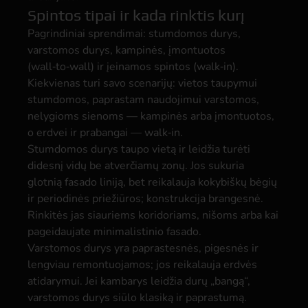
Spintos tipai ir kada rinktis kurį
Pagrindiniai sprendimai: stumdomos durys,
varstomos durys, kampinės, įmontuotos
(wall‑to‑wall) ir įeinamos spintos (walk‑in).
Kiekvienas turi savo scenarijų: vietos taupymui
stumdomos, paprastam naudojimui varstomos,
nelygioms sienoms — kampinės arba įmontuotos,
o erdvei ir prabangai — walk‑in.
Stumdomos durys taupo vietą ir leidžia turėti
didesnį vidų be atverčiamų zonų. Jos sukuria
glotnią fasado liniją, bet reikalauja kokybiškų bėgių
ir periodinės priežiūros; konstrukcija brangesnė.
Rinkitės jas siauriems koridoriams, nišoms arba kai
pageidaujate minimalistinio fasado.
Varstomos durys yra paprastesnės, pigesnės ir
lengviau remontuojamos; jos reikalauja erdvės
atidarymui. Jei kambarys leidžia durų „bangą“,
varstomos durys siūlo klasiką ir paprastumą.