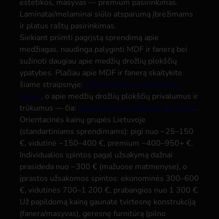
estetikos, masyvas — premium pasirinkimas.
Laminatai/melaminai siūlo atsparumą įbrėžimams
ir platus raštų pasirinkimas.
Siekiant priimti pagrįstą sprendimą apie
medžiagas, naudinga palyginti MDF ir fanerą bei
sužinoti daugiau apie medžių drožlių plokščių
ypatybes. Plačiau apie MDF ir fanerą skaitykite
šiame straipsnyje:
MDF vs fanera: pasirinkimo
gairės
, o apie medžių drožlių plokščių privalumus ir
trūkumus — čia:
medžių drožlių plokščių aptarimas
.
Orientacinės kainų grupės Lietuvoje
(standartiniams sprendimams): pigi nuo ~25–150
€, vidutinė ~150–400 €, premium ~400–950+ €.
Individualios spintos pagal užsakymą dažnai
prasideda nuo ~300 € (mažuose matmenyse), o
įprastos užsakomos spintos: ekonominės 300–600
€, vidutinės 700–1 200 €, prabangios nuo 1 300 €.
Už papildomą kainą gaunate tvirtesnę konstrukciją
(fanera/masyvas), geresnę furnitūrą (pilno