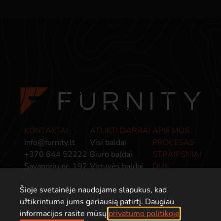
KONTAKTAI
ATLIKTI DARBAI
APIE MUS
info@furnity.lt
Visi baldai
PROCESAS
+370 644 52222
Biuro baldai
STRAIPSNIAI
Savanorių pr. 192,
Virtuvės baldai
DUK
Kaunas, LT-44151
Miegamojo baldai
PRIVATUMO
Šioje svetainėje naudojame slapukus, kad
Baldai įmonėms
POLITIKA
užtikrintume jums geriausią patirtį. Daugiau
informacijos rasite mūsų
privatumo politikoje
.