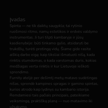
Įvadas
Spinta — ne tik daiktų saugykla; tai rytinio
ruošimosi ritmo, namų estetikos ir erdvės valdymo
instrumentas. Ji turi tilpti kambaryje ir jūsų
kasdienybėje: būti tinkamo gylio, atsidaryti be
trukdžių, turėti protingą vidų. Šiame gide rasite
aiškią darbo eigą: kaip tiksliai išmatuoti nišą, kada
rinktis stumdomas, o kada varstomas duris, kokias
medžiagas verta rinktis ir kur Lietuvoje ieškoti
sprendimo.
Furnity ateljė per dešimtį metų matavo sudėtingas
nišas, sprendė kampines spragas ir gamino spintas,
kurios atrodo kaip lydinys su kambario istorija.
Remdamiesi tais pačiais principais, pateikiame
veiksmingą, praktišką planą — nuo matavimo iki
užsakymo.