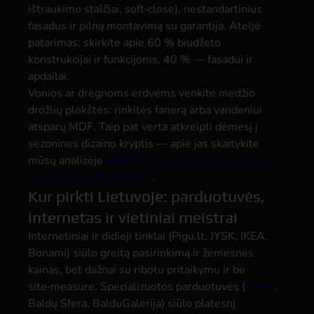
ištraukimo stalčiai, soft‑close), nestandartinius
fasadus ir pilną montavimą su garantija. Ateljė
patarimas: skirkite apie 60 % biudžeto
konstrukcijai ir funkcijoms, 40 % — fasadui ir
apdailai.
Vonios ar drėgnoms erdvėms venkite medžio
drožlių plokštės; rinkitės fanerą arba vandeniui
atsparų MDF. Taip pat verta atkreipti dėmesį į
sezonines dizaino kryptis — apie jas skaitykite
mūsų analizėje
Mados ir funkcionalumo sintezė
2024 metų tendencijose
.
Kur pirkti Lietuvoje: parduotuvės,
internetas ir vietiniai meistrai
Internetiniai ir didieji tinklai (Pigu.lt, JYSK, IKEA,
Bonami) siūlo greitą pasirinkimą ir žemesnes
kainas, bet dažnai su ribotu pritaikymu ir be
site‑measure. Specializuotos parduotuvės (
Comfi
,
Baldų Sfera, BalduGalerija) siūlo platesnį