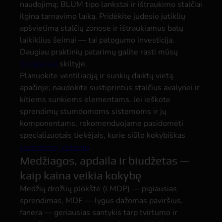
naudojimą; BLUM tipo lankstai ir ištraukimo stalčiai
ilgina tarnavimo laiką. Pridėkite judesio jutiklių
apšvietimą stalčių zonose ir ištraukiamus batų
laikiklius šeimai — tai patogumo investicija.
Daugiau praktinių patarimų galite rasti mūsų
Straipsniai
skiltyje.
Planuokite ventiliaciją ir sunkių daiktų vietą
apačioje; naudokite sustiprintus stalčius avalynei ir
kitiems sunkiems elementams. Jei ieškote
sprendimų stumdomoms sistemoms ir jų
komponentams, rekomenduojame pasidomėti
specializuotais tiekėjais, kurie siūlo kokybiškas
stumdomų sistemų
.
Medžiagos, apdaila ir biudžetas —
kaip kaina veikia kokybę
Medžių drožlių plokštė (LMDP) — pigiausias
sprendimas, MDF — lygus dažomas paviršius,
fanera — geriausias santykis tarp tvirtumo ir