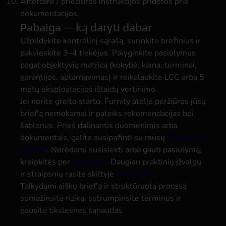
Aftercare / priežiūros instrukcijos pridėtos prie
dokumentacijos.
Pabaiga — ką daryti dabar
Užpildykite kontrolinį sąrašą, surinkite brėžinius ir
pakvieskite 3–4 tiekėjus. Palyginkite pasiūlymus
pagal objektyvią matricą (kokybė, kaina, terminai,
garantijos, aptarnavimas) ir reikalaukite LCC arba 5
metų eksploatacijos išlaidų vertinimo.
Jei norite greito starto, Furnity ateljė peržiūrės jūsų
brief'ą nemokamai ir pateiks rekomendacijas bei
šablonus. Prieš dalinantis duomenimis arba
dokumentais, galite susipažinti su mūsų
Privatumo
politika
. Norėdami susisiekti arba gauti pasiūlymą,
kreipkitės per
Kontaktai
. Daugiau praktinių įžvalgų
ir straipsnių rasite skiltyje
Straipsniai
.
Taikydami aiškų brief'ą ir struktūruotą procesą
sumažinsite riziką, sutrumpinsite terminus ir
gausite tikslesnes sąnaudas.