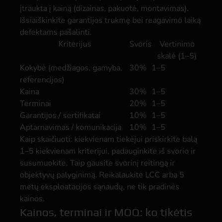
įtraukta į kainą (dizainas, pakuotė, montavimas).
Išsiaiškinkite garantijos trukmę bei reagavimo laiką
defektams pašalinti.
Kriterijus
Svoris
Vertinimo
skalė (1–5)
Kokybė (medžiagos, gamyba,
30%
1–5
referencijos)
Kaina
30%
1–5
Terminai
20%
1–5
Garantijos / sertifikatai
10%
1–5
Aptarnavimas / komunikacija
10%
1–5
Kaip skaičiuoti: kiekvienam tiekėjui priskirkite balą
1–5 kiekvienam kriterijui, padauginkite iš svorio ir
susumuokite. Taip gausite svorinį reitingą ir
objektyvų palyginimą. Reikalaukite LCC arba 5
metų eksploatacijos sąnaudų, ne tik pradinės
kainos.
Kainos, terminai ir MOQ: ko tikėtis