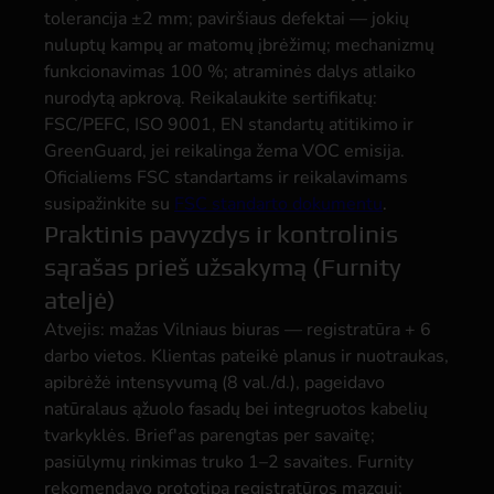
tolerancija ±2 mm; paviršiaus defektai — jokių
nuluptų kampų ar matomų įbrėžimų; mechanizmų
funkcionavimas 100 %; atraminės dalys atlaiko
nurodytą apkrovą. Reikalaukite sertifikatų:
FSC/PEFC, ISO 9001, EN standartų atitikimo ir
GreenGuard, jei reikalinga žema VOC emisija.
Oficialiems FSC standartams ir reikalavimams
susipažinkite su
FSC standarto dokumentu
.
Praktinis pavyzdys ir kontrolinis
sąrašas prieš užsakymą (Furnity
ateljė)
Atvejis: mažas Vilniaus biuras — registratūra + 6
darbo vietos. Klientas pateikė planus ir nuotraukas,
apibrėžė intensyvumą (8 val./d.), pageidavo
natūralaus ąžuolo fasadų bei integruotos kabelių
tvarkyklės. Brief'as parengtas per savaitę;
pasiūlymų rinkimas truko 1–2 savaites. Furnity
rekomendavo prototipą registratūros mazgui;