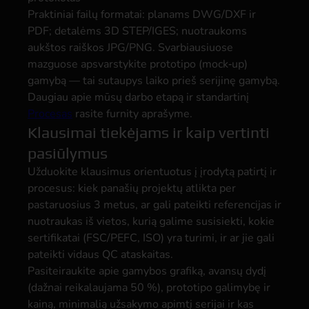
Praktiniai failų formatai: planams DWG/DXF ir
PDF; detalėms 3D STEP/IGES; nuotraukoms
aukštos raiškos JPG/PNG. Svarbiausiuose
mazguose apsvarstykite prototipo (mock‑up)
gamybą — tai sutaupys laiko prieš serijinę gamybą.
Daugiau apie mūsų darbo etapą ir standartinį
Procesas
rasite furnity aprašyme.
Klausimai tiekėjams ir kaip vertinti
pasiūlymus
Užduokite klausimus orientuotus į įrodytą patirtį ir
procesus: kiek panašių projektų atlikta per
pastaruosius 3 metus, ar gali pateikti referencijas ir
nuotraukas iš vietos, kurią galime susisiekti, kokie
sertifikatai (FSC/PEFC, ISO) yra turimi, ir ar jie gali
pateikti vidaus QC ataskaitas.
Pasiteiraukite apie gamybos grafiką, avansų dydį
(dažnai reikalaujama 50 %), prototipo galimybę ir
kainą, minimalią užsakymo apimtį serijai ir kas