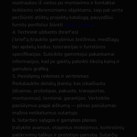
nuotraukos iš vietos po montavimo ir kontaktai
teiktiems referenciniams objektams, taip pat verta
peržiūrėti atliktų projektų katalogą, pavyzdžiui,
furnity portfoliui žiūrėti
Atlikti darbai
.
4. Techninė užduotis (brief'as)
Į brief'ą įtraukite gamybinius brėžinius, medžiagų
bei apdailų kodus, tolerancijas ir furnitūros
specifikacijas. Suteikite gamintojui pakankamai
informacijos, kad jie galėtų pateikti tikslią kainą ir
gamybos grafiką.
5. Pasiūlymų rinkimas ir vertinimas
Reikalaukite detalių įkainių: kas įskaičiuota
(dizainas, prototipas, pakuotė, transportas,
montavimas), terminai, garantijos. Vertinkite
pasiūlymus pagal aiškumą — pilnas pasiūlymas
mažina netikėtumus sutartyje.
6. Sutarties sąlygos ir gamybos planas
Įrašykite avansus, etapinius mokėjimus, kontrolinių
patikrinimų taškus ir prototipo gamybą. Sutarčių