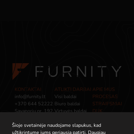
KONTAKTAI
ATLIKTI DARBAI
APIE MUS
info@furnity.lt
Visi baldai
PROCESAS
+370 644 52222
Biuro baldai
STRAIPSNIAI
Savanorių pr. 192,
Virtuvės baldai
DUK
Kaunas, LT-44151
Miegamojo baldai
PRIVATUMO
Šioje svetainėje naudojame slapukus, kad
Baldai įmonėms
POLITIKA
užtikrintume jums geriausią patirtį. Daugiau