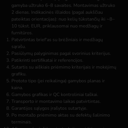
gamyba užtruko 6–8 savaites. Montavimas užtruko
2 dienas. Indikacinės išlaidos (pagal aukščiau
pateiktas orientacijas): nuo kelių tūkstančių iki ~8–
10 tūkst. EUR, priklausomai nuo medžiagų ir
furnitūros.
Patvirtintas brief'as su brėžiniais ir medžiagų
sąrašu.
Pasiūlymų palyginimas pagal svorinius kriterijus.
Patikrinti sertifikatai ir referencijos.
Sutartis su aiškiais priėmimo kriterijais ir mokėjimų
grafiku.
Prototo tipo (jei reikalinga) gamybos planas ir
kaina.
Gamybos grafikas ir QC kontroliniai taškai.
Transporto ir montavimo laikas patvirtintas.
Garantijos sąlygos įrašytos sutartyje.
Po montažo priėmimo aktas su defektų šalinimo
terminais.