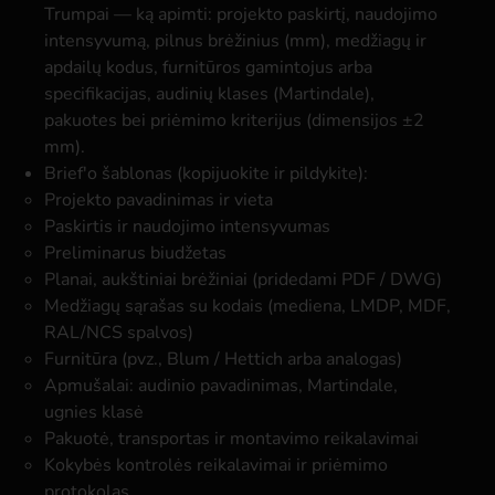
Trumpai — ką apimti: projekto paskirtį, naudojimo
intensyvumą, pilnus brėžinius (mm), medžiagų ir
apdailų kodus, furnitūros gamintojus arba
specifikacijas, audinių klases (Martindale),
pakuotes bei priėmimo kriterijus (dimensijos ±2
mm).
Brief'o šablonas (kopijuokite ir pildykite):
Projekto pavadinimas ir vieta
Paskirtis ir naudojimo intensyvumas
Preliminarus biudžetas
Planai, aukštiniai brėžiniai (pridedami PDF / DWG)
Medžiagų sąrašas su kodais (mediena, LMDP, MDF,
RAL/NCS spalvos)
Furnitūra (pvz., Blum / Hettich arba analogas)
Apmušalai: audinio pavadinimas, Martindale,
ugnies klasė
Pakuotė, transportas ir montavimo reikalavimai
Kokybės kontrolės reikalavimai ir priėmimo
protokolas