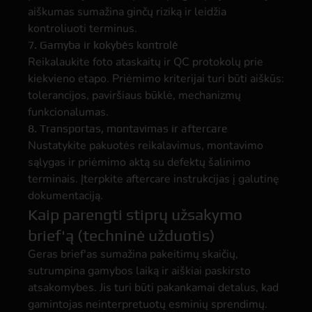
aiškumas sumažina ginčų riziką ir leidžia
kontroliuoti terminus.
7. Gamyba ir kokybės kontrolė
Reikalaukite foto ataskaitų ir QC protokolų prie
kiekvieno etapo. Priėmimo kriterijai turi būti aiškūs:
tolerancijos, paviršiaus būklė, mechanizmų
funkcionalumas.
8. Transportas, montavimas ir aftercare
Nustatykite pakuotės reikalavimus, montavimo
sąlygas ir priėmimo aktą su defektų šalinimo
terminais. Įterpkite aftercare instrukcijas į galutinę
dokumentaciją.
Kaip parengti stiprų užsakymo
brief'ą (techninė užduotis)
Geras brief'as sumažina pakeitimų skaičių,
sutrumpina gamybos laiką ir aiškiai paskirsto
atsakomybes. Jis turi būti pakankamai detalus, kad
gamintojas neinterpretuotų esminių sprendimų.