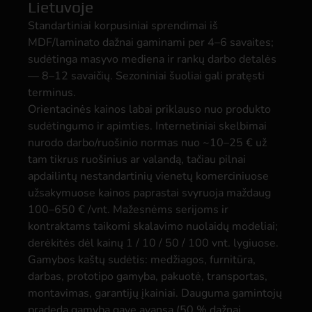
Lietuvoje
Standartiniai korpusiniai sprendimai iš
MDF/laminato dažnai gaminami per 4–6 savaites;
sudėtinga masyvo mediena ir rankų darbo detalės
— 8–12 savaičių. Sezoniniai šuoliai gali pratęsti
terminus.
Orientacinės kainos labai priklauso nuo produkto
sudėtingumo ir apimties. Internetiniai skelbimai
nurodo darbo/ruošinio normas nuo ~10–25 € už
tam tikrus ruošinius ar valandą, tačiau pilnai
apdailintų nestandartinių vienetų komerciniuose
užsakymuose kainos paprastai svyruoja maždaug
100–650 € /vnt. Mažesnėms serijoms ir
kontraktams taikomi skalavimo nuolaidų modeliai;
derėkitės dėl kainų 1 / 10 / 50 / 100 vnt. lygiuose.
Gamybos kaštų sudėtis: medžiagos, furnitūra,
darbas, prototipo gamyba, pakuotė, transportas,
montavimas, garantijų įkainiai. Dauguma gamintojų
pradeda gamybą gavę avansą (50 % dažnai