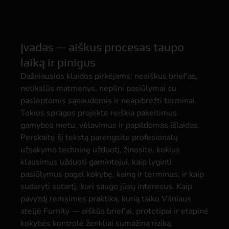
Įvadas — aiškus procesas taupo
laiką ir pinigus
Dažniausios klaidos pirkėjams: neaiškus brief'as,
netikslūs matmenys, nepilni pasiūlymai su
paslėptomis sąnaudomis ir neapibrėžti terminai.
Tokios spragos projekte reiškia pakeitimus
gamybos metu, vėlavimus ir papildomas išlaidas.
Perskaitę šį tekstą parengsite profesionalų
užsakymo techninę užduotį, žinosite, kokius
klausimus užduoti gamintojui, kaip lyginti
pasiūlymus pagal kokybę, kainą ir terminus, ir kaip
sudaryti sutartį, kuri saugo jūsų interesus. Kaip
pavyzdį remsimės praktika, kurią taiko Vilniaus
ateljė Furnity — aiškūs brief'ai, prototipai ir etapinė
kokybės kontrolė ženkliai sumažina riziką.