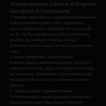
Trumpa proceso schema: 8 žingsniai
nuo idėjos iki montavimo
1. Projekto apibrėžimas ir pagrindiniai reikalavimai
Aiškiai įvardinkite paskirtį (pvz., registratūra,
atviros darbo vietos), naudojimo intensyvumą (8
val./d., 24/7), pageidaujamą stilių ir preliminarų
biudžetą. Ką reikalauti: funkcijų sąrašą ir
prioritetus; tai sutrumpins iteracijas projektavimo
etape.
2. Erdvės matavimai ir dokumentacija
Pridėkite planus, aukštininius pjūvius, elektros ir
santechnikos vietas, laiptų ir nuolydžių informaciją
bei nuotraukas. Reikalaukite, kad matavimai būtų
nurodyti milimetrais (mm) ir pažymėtos kritinės
pakopos.
3. Tiekėjų paieška ir pirminė atranka
Tikrinkite portfelį, panašių projektų nuotraukas ir
klientų referencijas. Pageidaujami įrodymai —