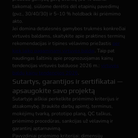
taikoma), siūlome derėtis dėl etapinių pavedimų
(pvz., 30/40/30) ir 5–10 % holdback iki priėmimo
akto.
Jei domina detalesnės gamybos trukmės konkrečiai
virtuvės baldams, skaitykite apie praktines terminų
rekomendacijas ir tipines vėlavimo priežastis
per
kiek laiko pagaminami virtuvės baldai
. Taip pat
naudingas šaltinis apie prognozuojamas kainų
tendencijas virtuvės balduose 2026 m.:
virtuvės
baldų kainų tendencijos 2026
.
Sutartys, garantijos ir sertifikatai —
apsaugokite savo projektą
Sutartyje aiškiai perkelkite priėmimo kriterijus ir
atsakomybę. Įtraukite darbų apimtį, terminus,
mokėjimų tvarką, prototipo planą, QC taškus,
priėmimo procedūras, sankcijas už vėlavimą ir
garantinį aptarnavimą.
Pavyzdiniai priėmimo kriterijai: dimensijų