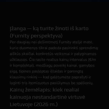
Įžanga — ką turite žinoti iš karto
(Furnity perspektyva)
Per daugiau nei dešimtmetį Furnity ateljė matė,
kurie duomenys tikrai padeda pasirinkti sprendimą:
aiškūs skaičiai, konkretūs veiksmai ir palyginamos
užklausos. Čia rasite realius kainų intervalus (€/m
ir komplektai), medžiagų poveikį kainai, gamybos
eigą, tipines paslėptas išlaidas ir parengtą
klausimų rinkinį — kad galėtumėte paprašyti ir
lyginti tris itemizuotus pasiūlymus be spėlionių.
Kainų žemėlapis: kiek realiai
kainuoja nestandartinė virtuvė
Lietuvoje (2026 m.)