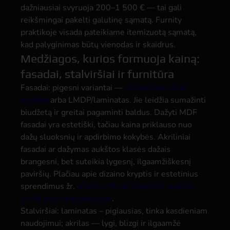
dažniausiai svyruoja 200–1 500 € — tai gali
reikšmingai pakelti galutinę sąmatą. Furnity
praktikoje visada pateikiame itemizuotą sąmatą,
kad palyginimas būtų vienodas ir skaidrus.
Medžiagos, kurios formuoja kainą:
fasadai, stalviršiai ir furnitūra
Fasadai: pigesni variantai —
standartinė MDF
plokštė
arba LMDP/laminatas. Jie leidžia sumažinti
biudžetą ir greitai pagaminti baldus. Dažyti MDF
fasadai yra estetiški, tačiau kaina priklauso nuo
dažų sluoksnių ir apdirbimo kokybės. Akriliniai
fasadai ar dažymas aukštos klasės dažais
brangesni, bet suteikia lygesnį, ilgaamžiškesnį
paviršių. Plačiau apie dizaino kryptis ir estetinius
sprendimus žr.
Mados ir funkcionalumo sintezė
2024 metų tendencijose
.
Stalviršiai: laminatas – pigiausias, tinka kasdieniam
naudojimui; akrilas — lygi, blizgi ir ilgaamžė