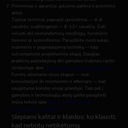
Priėmimas ir garantija: galutinė patikra ir priėmimo
aktas.
Tipiniai terminai: paprasti sprendimai — 4–6
savaitės; sudėtingesni — 8–12+ savaičių. Gali
vėluoti dėl nestandartinių medžiagų, furnitūros
tiekimo ar sezoniškumo. Paruoškite nuotraukas,
matmenis ir pageidaujamą techniką — taip
sutrumpinsite projektavimo etapą. Daugiau
praktinių pastebėjimų dėl gamybos trukmės rasite
straipsnyje apie
virtuvės baldų gamybos trukmę
.
Furnity atliekame visus etapus — nuo
konsultacijos iki montavimo ir aftercare — kad
saugotume kokybę visoje grandyje. Taip pat į
gamybos ir technologijų ateitį galite pasigilinti
mūsų tekste apie
Baldų gamybos ateitį –
technologinis proveržis
.
Slepiami kaštai ir klaidos: ko klausti,
kad nebūtų netikėtumų