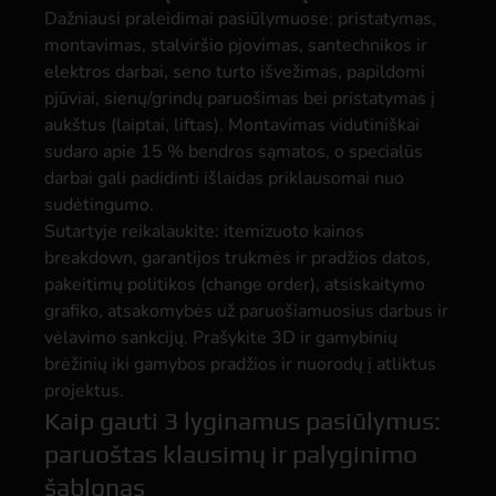
Dažniausi praleidimai pasiūlymuose: pristatymas,
montavimas, stalviršio pjovimas, santechnikos ir
elektros darbai, seno turto išvežimas, papildomi
pjūviai, sienų/grindų paruošimas bei pristatymas į
aukštus (laiptai, liftas). Montavimas vidutiniškai
sudaro apie 15 % bendros sąmatos, o specialūs
darbai gali padidinti išlaidas priklausomai nuo
sudėtingumo.
Sutartyje reikalaukite: itemizuoto kainos
breakdown, garantijos trukmės ir pradžios datos,
pakeitimų politikos (change order), atsiskaitymo
grafiko, atsakomybės už paruošiamuosius darbus ir
vėlavimo sankcijų. Prašykite 3D ir gamybinių
brėžinių iki gamybos pradžios ir nuorodų į atliktus
projektus.
Kaip gauti 3 lyginamus pasiūlymus:
paruoštas klausimų ir palyginimo
šablonas