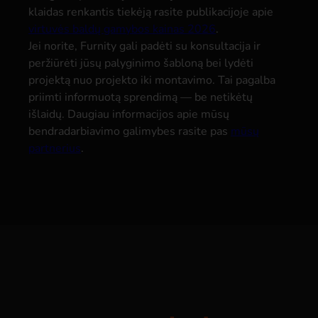
klaidas renkantis tiekėją rasite publikacijoje apie
virtuvės baldų gamybos kainas 2026
.
Jei norite, Furnity gali padėti su konsultacija ir
peržiūrėti jūsų palyginimo šabloną bei lydėti
projektą nuo projekto iki montavimo. Tai pagalba
priimti informuotą sprendimą — be netikėtų
išlaidų. Daugiau informacijos apie mūsų
bendradarbiavimo galimybes rasite pas
mūsų
partnerius
.