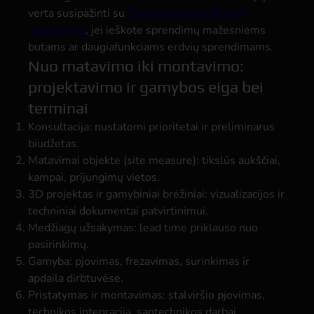
verta susipažinti su
Daugiafunkcinio dizaino
naujovėmis
, jei ieškote sprendimų mažesniems
butams ar daugiafunkciams erdvių sprendimams.
Nuo matavimo iki montavimo:
projektavimo ir gamybos eiga bei
terminai
Konsultacija: nustatomi prioritetai ir preliminarus
biudžetas.
Matavimai objekte (site measure): tikslūs aukščiai,
kampai, prijungimų vietos.
3D projektas ir gamybiniai brėžiniai: vizualizacijos ir
techniniai dokumentai patvirtinimui.
Medžiagų užsakymas: lead time priklauso nuo
pasirinkimų.
Gamyba: pjovimas, frezavimas, surinkimas ir
apdaila dirbtuvėse.
Pristatymas ir montavimas: stalviršio pjovimas,
technikos integracija, santechnikos darbai.