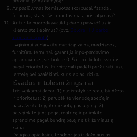
brėžiniai prieš gamybą?
Ar pasiūlymas itemizuotas (korpusai, fasadai,
furnitūra, stalviršis, montavimas, pristatymas)?
Ar turite nuorodas/atliktų darbų pavyzdžius ir
kliento atsiliepimus? (pvz.
Boldre Hill darbo
kambario spinta
)
Lyginimui sudarykite matricą: kaina, medžiagos,
furnitūra, terminai, garantija ir po‑pardavimo
aptarnavimas; vertinkite 0–5 ir priskirkite svorius
pagal prioritetus. Furnity gali padėti peržiūrėti jūsų
lentelę bei paaiškinti, kur slepiasi rizika.
Išvados ir tolesni žingsniai
Tris veiksmai dabar: 1) nusistatykite realų biudžetą
ir prioritetus; 2) paruoškite vienodą spec’ą ir
paprašykite trijų itemizuotų pasiūlymų; 3)
palyginkite juos pagal matricą ir priimkite
sprendimą pagal bendrą balą, ne tik žemiausią
kainą.
Daugiau apie kainų tendencijas ir dažniausias