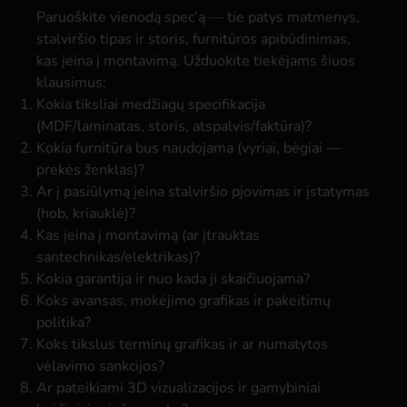
Paruoškite vienodą spec’ą — tie patys matmenys,
stalviršio tipas ir storis, furnitūros apibūdinimas,
kas įeina į montavimą. Užduokite tiekėjams šiuos
klausimus:
Kokia tiksliai medžiagų specifikacija
(MDF/laminatas, storis, atspalvis/faktūra)?
Kokia furnitūra bus naudojama (vyriai, bėgiai —
prekės ženklas)?
Ar į pasiūlymą įeina stalviršio pjovimas ir įstatymas
(hob, kriauklė)?
Kas įeina į montavimą (ar įtrauktas
santechnikas/elektrikas)?
Kokia garantija ir nuo kada ji skaičiuojama?
Koks avansas, mokėjimo grafikas ir pakeitimų
politika?
Koks tikslus terminų grafikas ir ar numatytos
vėlavimo sankcijos?
Ar pateikiami 3D vizualizacijos ir gamybiniai