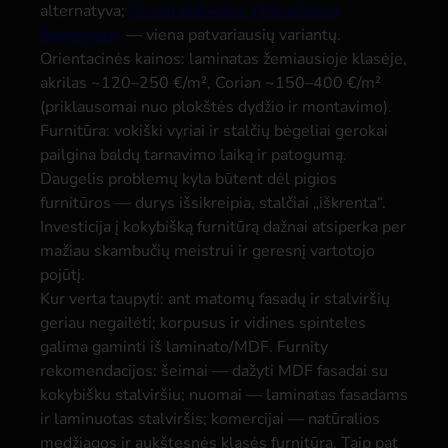
alternatyva;
Corian stalviršiai (Weathered
Aggregate)
— viena patvariausių variantų.
Orientacinės kainos: laminatas žemiausioje klasėje,
akrilas ~120–250 €/m², Corian ~150–400 €/m²
(priklausomai nuo plokštės dydžio ir montavimo).
Furnitūra: vokiški vyriai ir stalčių bėgeliai gerokai
pailgina baldų tarnavimo laiką ir patogumą.
Daugelis problemų kyla būtent dėl pigios
furnitūros — durys išsikreipia, stalčiai „iškrenta“.
Investicija į kokybišką furnitūrą dažnai atsiperka per
mažiau skambučių meistrui ir geresnį vartotojo
pojūtį.
Kur verta taupyti: ant matomų fasadų ir stalviršių
geriau negailėti; korpusus ir vidines spinteles
galima gaminti iš laminato/MDF. Furnity
rekomendacijos: šeimai — dažyti MDF fasadai su
kokybišku stalviršiu; nuomai — laminatas fasadams
ir laminuotas stalviršis; komercijai — natūralios
medžiagos ir aukštesnės klasės furnitūra. Taip pat