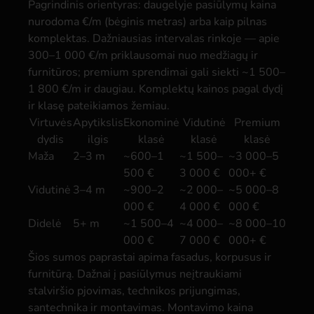
Pagrindinis orientyras: daugelyje pasiūlymų kaina
nurodoma €/m (bėginis metras) arba kaip pilnas
komplektas. Dažniausias intervalas rinkoje — apie
300–1 000 €/m priklausomai nuo medžiagų ir
furnitūros; premium sprendimai gali siekti ~1 500–
1 800 €/m ir daugiau. Komplektų kainos pagal dydį
ir klasę pateikiamos žemiau.
Virtuvės
Apytikslis
Ekonominė
Vidutinė
Premium
dydis
ilgis
klasė
klasė
klasė
Maža
2–3 m
~600–1
~1 500–
~3 000–5
500 €
3 000 €
000+ €
Vidutinė
3–4 m
~900–2
~2 000–
~5 000–8
000 €
4 000 €
000 €
Didelė
5+ m
~1 500–4
~4 000–
~8 000–10
000 €
7 000 €
000+ €
Šios sumos paprastai apima fasadus, korpusus ir
furnitūrą. Dažnai į pasiūlymus neįtraukiami
stalviršio pjovimas, technikos prijungimas,
santechnika ir montavimas. Montavimo kaina