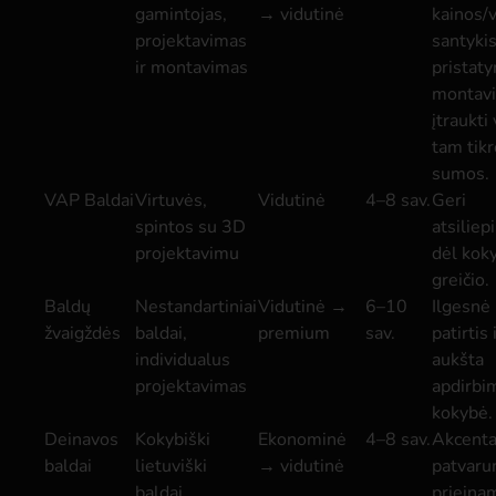
gamintojas,
→ vidutinė
kainos/
projektavimas
santykis
ir montavimas
pristaty
montav
įtraukti 
tam tik
sumos.
VAP Baldai
Virtuvės,
Vidutinė
4–8 sav.
Geri
spintos su 3D
atsiliep
projektavimu
dėl koky
greičio.
Baldų
Nestandartiniai
Vidutinė →
6–10
Ilgesnė
žvaigždės
baldai,
premium
sav.
patirtis 
individualus
aukšta
projektavimas
apdirbi
kokybė.
Deinavos
Kokybiški
Ekonominė
4–8 sav.
Akcenta
baldai
lietuviški
→ vidutinė
patvaru
baldai
prieina