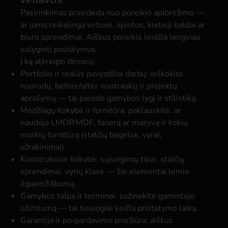
Pasirinkimas prasideda nuo poreikio apibrėžimo —
ar jums reikalinga virtuvė, spintos, kietieji baldai ar
biuro sprendimai. Aiškus poreikis leidžia lengviau
sulyginti pasiūlymus.
Į ką atkreipti dėmesį:
Portfolio ir realūs pavyzdžiai darbų:
ieškokite
nuorodų, before/after nuotraukų ir projektų
aprašymų — tai parodo gamybos lygį ir stilistiką.
Medžiagų kokybė ir furnitūra:
paklauskite, ar
naudoja LMDP/MDF, fanerą ar masyvą ir kokių
markių furnitūrą (stalčių bėgeliai, vyrai,
užrakinimai).
Konstrukcinė kokybė:
sujungimų tipai, stalčių
sprendimai, vyrių klasė — šie elementai lemia
ilgaamžiškumą.
Gamybos talpa ir terminai:
sužinokite gamintojo
užimtumą — tai tiesiogiai keičia pristatymo laiką.
Garantija ir po‑pardavimo priežiūra:
aiškus