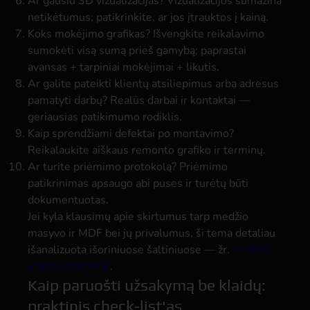
Ar gausiu 3D vizualizacijas?
Vizualizacijos sumažina
netikėtumus; patikrinkite, ar jos įtrauktos į kainą.
Koks mokėjimo grafikas?
Išvengkite reikalavimo
sumokėti visą sumą prieš gamybą; paprastai
avansas + tarpiniai mokėjimai + likutis.
Ar galite pateikti klientų atsiliepimus arba adresus
pamatyti darbų?
Realūs darbai ir kontaktai —
geriausias patikimumo rodiklis.
Kaip sprendžiami defektai po montavimo?
Reikalaukite aiškaus remonto grafiko ir terminų.
Ar turite priėmimo protokolą?
Priėmimo
patikrinimas apsaugo abi puses ir turėtų būti
dokumentuotas.
Jei kyla klausimų apie skirtumus tarp medžio
masyvo ir MDF bei jų privalumus, ši tema detaliau
išanalizuota išoriniuose šaltiniuose — žr.
Medžio
masyvas ar MDF
.
Kaip paruošti užsakymą be klaidų:
praktinis check‑list'as