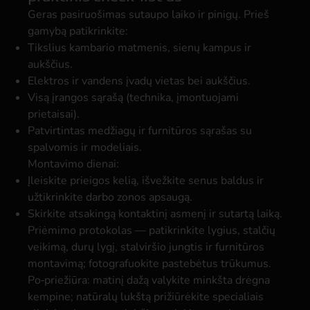
Geras pasiruošimas sutaupo laiko ir pinigų. Prieš
gamybą patikrinkite:
Tikslius kambario matmenis, sienų kampus ir
aukščius.
Elektros ir vandens įvadų vietas bei aukščius.
Visą įrangos sąrašą (technika, įmontuojami
prietaisai).
Patvirtintas medžiagų ir furnitūros sąrašas su
spalvomis ir modeliais.
Montavimo dienai:
Įleiskite prieigos kelią, išvežkite senus baldus ir
užtikrinkite darbo zonos apsaugą.
Skirkite atsakingą kontaktinį asmenį ir sutartą laiką.
Priėmimo protokolas — patikrinkite lygius, stalčių
veikimą, durų lygį, stalviršio jungtis ir furnitūros
montavimą; fotografuokite pastebėtus trūkumus.
Po‑priežiūra: matinį dažą valykite minkšta drėgna
kempine; natūralų lukštą prižiūrėkite specialiais