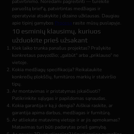
patvirtinimo. Norėdami pagreitinti — turėkite
paruoštą brief'ą, patvirtintas medžiagas ir
operatyviai atsakykite į dizaino užklausas. Daugiau
apie tipinį gamybos
Procesą
rasite mūsų puslapyje.
10 esminių klausimų, kuriuos
užduokite prieš užsakant
Kiek laiko trunka panašus projektas?
Prašykite
konkretaus pavyzdžio; „galbūt“ arba „priklauso“ ne
vietoje.
Kokia medžiagų specifikacija?
Reikalaukite
konkrečių plokščių, furnitūros markių ir stalviršio
tipų.
Ar montavimas ir pristatymas įskaičiuoti?
Patikrinkite sąlygas ir papildomas sąnaudas.
Kokia garantija ir ką ji dengia?
Aiškiai raskite, ar
garantija apima darbus, medžiagas ir furnitūrą.
Ar atliekate matavimą vietoje ir ar jis apmokamas?
Matavimas turi būti padarytas prieš gamybą.