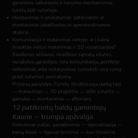
garantinis laikotarpis ir taisymo mechanizmas
turėtų būti sutartyje.
Montavimas ir pristatymas:
patikrinkite ar
montavimas įskaičiuotas ar apmokestinamas
atskirai.
Komunikacija ir matavimas vietoje:
ar į kainą
įtrauktas vietos matavimas ir 3D vizualizacijos?
Raudonos vėliavos: neaiškios sąmatų eilutės,
nerašytos garantijos, lėta komunikacija, portfelio
nebuvimas arba reikalavimas sumokėti visą sumą
prieš sutarties pasirašymą.
Procesų pavyzdys: Furnity struktūruoja darbą taip
— matavimas → 3D projektas → aiški sutartis →
gamyba → montavimas → aftercare.
12 patikrintų baldų gamintojų
Kaune — trumpa apžvalga
Kiekvienas įrašas: pavadinimas — specializacija —
kainų klasė — tipiniai terminai — kuo išsiskiria.