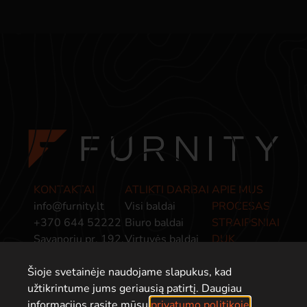
KONTAKTAI
ATLIKTI DARBAI
APIE MUS
info@furnity.lt
Visi baldai
PROCESAS
+370 644 52222
Biuro baldai
STRAIPSNIAI
Savanorių pr. 192,
Virtuvės baldai
DUK
Kaunas, LT-44151
Miegamojo baldai
PRIVATUMO
Šioje svetainėje naudojame slapukus, kad
Baldai įmonėms
POLITIKA
užtikrintume jums geriausią patirtį. Daugiau
informacijos rasite mūsų
privatumo politikoje
.