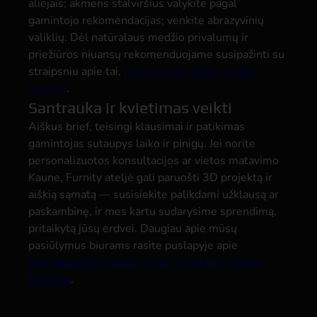
aliejais; akmens stalviršius valykite pagal
gamintojo rekomendacijas; venkite abrazyvinių
valiklių. Dėl natūralaus medžio privalumų ir
priežiūros niuansų rekomenduojame susipažinti su
straipsniu apie tai,
kodėl verta rinktis medžio
masyvą
.
Santrauka ir kvietimas veikti
Aiškus brief, teisingi klausimai ir patikimas
gamintojas sutaupys laiko ir pinigų. Jei norite
personalizuotos konsultacijos ar vietos matavimo
Kaune, Furnity ateljė gali paruošti 3D projektą ir
aiškią sąmatą — susisiekite palikdami užklausą ar
paskambinę, ir mes kartu sudarysime sprendimą,
pritaikytą jūsų erdvei. Daugiau apie mūsų
pasiūlymus biurams rasite puslapyje apie
Individualizuoti Baldai: Ergonomiškas ir Tvarus
Dizainas
.