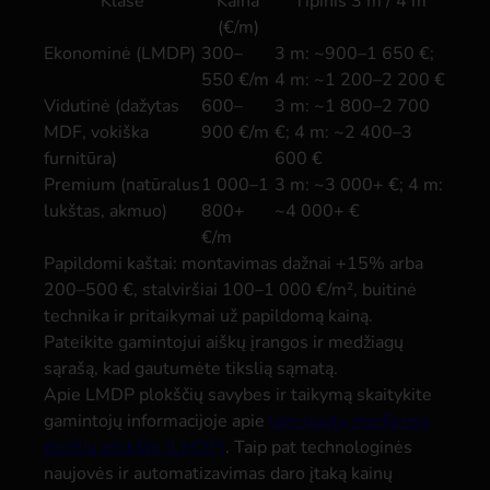
Klasė
Kaina
Tipinis 3 m / 4 m
(€/m)
Ekonominė (LMDP)
300–
3 m: ~900–1 650 €;
550 €/m
4 m: ~1 200–2 200 €
Vidutinė (dažytas
600–
3 m: ~1 800–2 700
MDF, vokiška
900 €/m
€; 4 m: ~2 400–3
furnitūra)
600 €
Premium (natūralus
1 000–1
3 m: ~3 000+ €; 4 m:
lukštas, akmuo)
800+
~4 000+ €
€/m
Papildomi kaštai: montavimas dažnai +15% arba
200–500 €, stalviršiai 100–1 000 €/m², buitinė
technika ir pritaikymai už papildomą kainą.
Pateikite gamintojui aiškų įrangos ir medžiagų
sąrašą, kad gautumėte tikslią sąmatą.
Apie LMDP plokščių savybes ir taikymą skaitykite
gamintojų informacijoje apie
laminuotą medienos
drožlių plokštę (LMDP)
. Taip pat technologinės
naujovės ir automatizavimas daro įtaką kainų