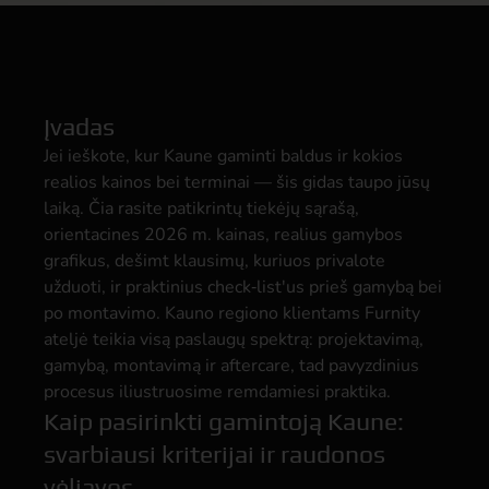
Įvadas
Jei ieškote, kur Kaune gaminti baldus ir kokios
realios kainos bei terminai — šis gidas taupo jūsų
laiką. Čia rasite patikrintų tiekėjų sąrašą,
orientacines 2026 m. kainas, realius gamybos
grafikus, dešimt klausimų, kuriuos privalote
užduoti, ir praktinius check‑list'us prieš gamybą bei
po montavimo. Kauno regiono klientams Furnity
ateljė teikia visą paslaugų spektrą: projektavimą,
gamybą, montavimą ir aftercare, tad pavyzdinius
procesus iliustruosime remdamiesi praktika.
Kaip pasirinkti gamintoją Kaune:
svarbiausi kriterijai ir raudonos
vėliavos