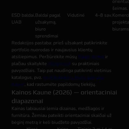
orientuo
šeimas.
ESD baldai,
Baldai pagal
Vidutinė
4–8 sav.
Komerc
UAB
užsakymą,
projekt
biuro
biurams
sprendimai
Redakcijos pastaba: prieš užsakant patikrinkite
portfolio nuorodas ir naujausius klientų
atsiliepimus. Peržiūrėkite mūsų
Baigti darbai
ir
plačiau skaitykite
straipsnius
su praktiniais
pavyzdžiais. Taip pat naudinga patikrinti vietinius
katalogus, pvz.
nestandartinių baldų gamybą
Kaune
, kad rastumėte papildomų tiekėjų.
Kainos Kaune (2026) — orientaciniai
diapazonai
Kainas labiausiai lemia dizainas, medžiagos ir
furnitūra. Žemiau pateikti orientaciniai skaičiai už
bėginį metrą ir keli biudžeto pavyzdžiai.