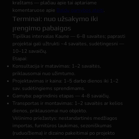
kraštams — plačiau apie tai aptariame
komentaruose apie
Baldų gamybos ateitį
.
Terminai: nuo užsakymo iki
įrengimo pabaigos
Tipiškas intervalas Kaune — 6–8 savaites; paprasti
projektai gali užtrukti ~4 savaites, sudėtingesni —
10–12 savaičių.
Etapai:
Konsultacija ir matavimas:
1–2 savaitės,
priklausomai nuo užimtumo.
Projektavimas ir kaina:
1–5 darbo dienos iki 1–2
sav. sudėtingiems sprendimams.
Gamyba:
pagrindinis etapas — 4–8 savaičių.
Transportas ir montavimas:
1–2 savaitės ar kelios
dienos, priklausomai nuo objekto.
Vėlinimo priežastys: nestandartinės medžiagos
importas, furnitūros laukimas, sezoniškumas
(ruduo/žiema) ir dizaino pakeitimai po projekto