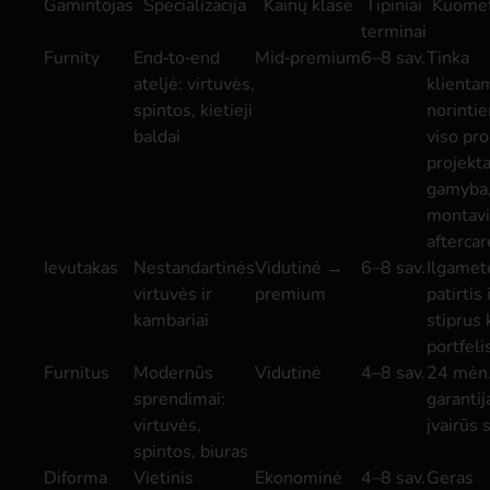
Gamintojas
Specializacija
Kainų klasė
Tipiniai
Kuomet
terminai
Furnity
End‑to‑end
Mid‑premium
6–8 sav.
Tinka
ateljė: virtuvės,
klienta
spintos, kietieji
norinti
baldai
viso pro
projekta
gamyba
montav
aftercar
Ievutakas
Nestandartinės
Vidutinė →
6–8 sav.
Ilgamet
virtuvės ir
premium
patirtis 
kambariai
stiprus 
portfeli
Furnitus
Modernūs
Vidutinė
4–8 sav.
24 mėn
sprendimai:
garantij
virtuvės,
įvairūs s
spintos, biuras
Diforma
Vietinis
Ekonominė
4–8 sav.
Geras