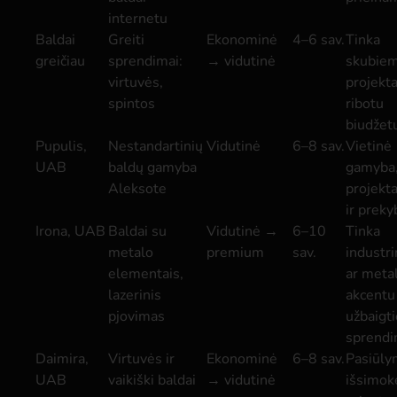
internetu
Baldai
Greiti
Ekonominė
4–6 sav.
Tinka
greičiau
sprendimai:
→ vidutinė
skubie
virtuvės,
projekt
spintos
ribotu
biudžet
Pupulis,
Nestandartinių
Vidutinė
6–8 sav.
Vietinė
UAB
baldų gamyba
gamyba
Aleksote
projekt
ir preky
Irona, UAB
Baldai su
Vidutinė →
6–10
Tinka
metalo
premium
sav.
industr
elementais,
ar metal
lazerinis
akcentu
pjovimas
užbaigt
sprend
Daimira,
Virtuvės ir
Ekonominė
6–8 sav.
Pasiūly
UAB
vaikiški baldai
→ vidutinė
išsimokė