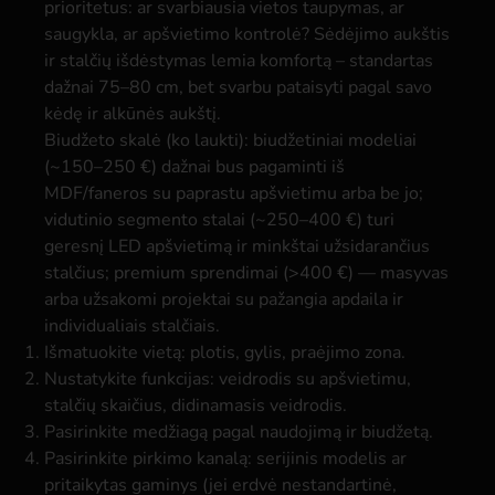
prioritetus: ar svarbiausia vietos taupymas, ar
saugykla, ar apšvietimo kontrolė? Sėdėjimo aukštis
ir stalčių išdėstymas lemia komfortą – standartas
dažnai 75–80 cm, bet svarbu pataisyti pagal savo
kėdę ir alkūnės aukštį.
Biudžeto skalė (ko laukti): biudžetiniai modeliai
(~150–250 €) dažnai bus pagaminti iš
MDF/faneros su paprastu apšvietimu arba be jo;
vidutinio segmento stalai (~250–400 €) turi
geresnį LED apšvietimą ir minkštai užsidarančius
stalčius; premium sprendimai (>400 €) — masyvas
arba užsakomi projektai su pažangia apdaila ir
individualiais stalčiais.
Išmatuokite vietą: plotis, gylis, praėjimo zona.
Nustatykite funkcijas: veidrodis su apšvietimu,
stalčių skaičius, didinamasis veidrodis.
Pasirinkite medžiagą pagal naudojimą ir biudžetą.
Pasirinkite pirkimo kanalą: serijinis modelis ar
pritaikytas gaminys (jei erdvė nestandartinė,