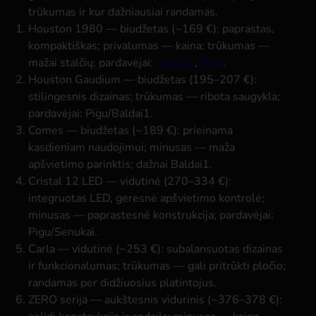
trūkumas ir kur dažniausiai randamas.
Houston 1980
— biudžetas (~169 €): paprastas,
kompaktiškas; privalumas — kaina; trūkumas —
mažai stalčių; pardavėjai:
Baldai1
,
Pigu
.
Houston Gaudium
— biudžetas (195–207 €):
stilingesnis dizainas; trūkumas — ribota saugykla;
pardavėjai: Pigu/Baldai1.
Comes
— biudžetas (~189 €): prieinama
kasdieniam naudojimui; minusas — maža
apšvietimo parinktis; dažnai Baldai1.
Cristal 12 LED
— vidutinė (270–334 €):
integruotas LED, geresnė apšvietimo kontrolė;
minusas — paprastesnė konstrukcija; pardavėjai:
Pigu/Senukai.
Carla
— vidutinė (~253 €): subalansuotas dizainas
ir funkcionalumas; trūkumas — gali pritrūkti pločio;
randamas per didžiuosius platintojus.
ZERO serija
— aukštesnis vidurinis (~376–378 €):