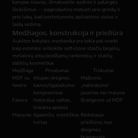
kampas siauras, išmatuokite audinio ir palangės
išsikišimus — pageidautina matuoti prie grindų ir
prie lubų, kad įvertintumėte apšvietimo vietas ir
laidų vedimą.
Medžiagos, konstrukcija ir priežiūra
Aukštos kokybės mechanika yra tokia pat svarbi
kaip estetika: ieškokite soft‑close stalčių bėgelių,
metalinių arba įleidžiamų rankenėlių ir stalčių
daliklių kosmetikai.
Medžiaga
Privalumai
Trūkumai
MDF su
Atspari drėgmei,
Mažesnis
fanera
kainos/ilgalaikumo
„natūralumo“
kompromisas
jausmas nei masyve
Fanera
Natūralus raštas,
Brangesnė už MDF
tinkama apdaila
Masyvas
Ilgaamžis, estetiškas,
Reikalauja
tvirtas
priežiūros nuo
drėgmės,
brangesnis