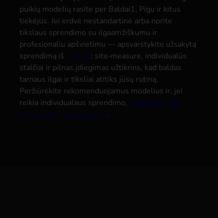
puikių modelių rasite per Baldai1, Pigu ir kitus
tiekėjus. Jei erdvė nestandartinė arba norite
tikslaus sprendimo su ilgaamžiškumu ir
profesionaliu apšvietimu — apsvarstykite užsakytą
sprendimą iš
Furnity
: site‑measure, individualūs
stalčiai ir pilnas įdiegimas užtikrins, kad baldas
tarnaus ilgai ir tiksliai atitiks jūsų rutiną.
Peržiūrėkite rekomenduojamus modelius ir, jei
reikia individualaus sprendimo,
susisiekite dėl
matavimo ir konsultacijos
.