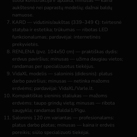
solidi konstrukcija ir apdaila; minusas — kaina
aukštesnė nei paprastų modelių; dažnai baldų
namuose.
KARD
— vidutinis/aukštas (339–349 €): tvirtesnė
statyba ir estetika; trūkumas — ribotas LED
funkcionalumas; pardavėjai: internetinės
prekyvietės.
RENLENA (pvz. 104x50 cm)
— praktiškas dydis:
erdvus paviršius; minusas — užima daugiau vietos;
randamas per specializuotus tiekėjus.
VidaXL modelis
— saloninis (didesnis): platus
darbo paviršius; minusas — netinka mažoms
erdvėms; pardavėjai: VidaXL/Varle.lt.
Kompaktiškas sieninis staliukas
— mažoms
erdvėms: taupo grindų vietą; minusas — ribota
saugykla; randamas Baldai1/Pigu.
Saloninis 120 cm variantas
— profesionalams:
platus darbo plotas; minusas — kaina ir erdvės
poreikis; siūlo specializuoti tiekėjai.