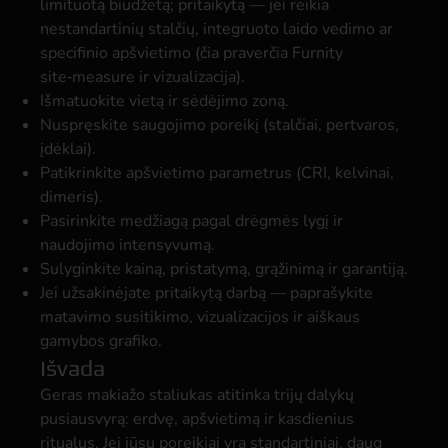
limituotą biudžetą; pritaikytą — jei reikia
nestandartinių stalčių, integruoto laido vedimo ar
specifinio apšvietimo (čia praverčia Furnity
site‑measure ir vizualizacija).
Išmatuokite vietą ir sėdėjimo zoną.
Nuspręskite saugojimo poreikį (stalčiai, pertvaros,
įdėklai).
Patikrinkite apšvietimo parametrus (CRI, kelvinai,
dimeris).
Pasirinkite medžiagą pagal drėgmės lygį ir
naudojimo intensyvumą.
Sulyginkite kainą, pristatymą, grąžinimą ir garantiją.
Jei užsakinėjate pritaikytą darbą — paprašykite
matavimo susitikimo, vizualizacijos ir aiškaus
gamybos grafiko.
Išvada
Geras makiažo staliukas atitinka trijų dalykų
pusiausvyrą: erdvę, apšvietimą ir kasdienius
ritualus. Jei jūsų poreikiai yra standartiniai, daug