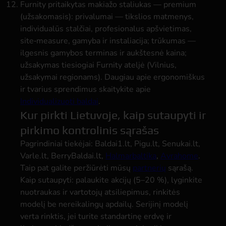
Furnity pritaikytas makiažo staliukas
— premium
(užsakomasis): privalumai — tikslios matmenys,
individualūs stalčiai, profesionalus apšvietimas,
site‑measure, gamyba ir instaliacija; trūkumas —
ilgesnis gamybos terminas ir aukštesnė kaina;
užsakymas tiesiogiai Furnity ateljė (Vilnius,
užsakymai regionams). Daugiau apie ergonomiškus
ir tvarius sprendimus skaitykite apie
Individualizuoti baldai
.
Kur pirkti Lietuvoje, kaip sutaupyti ir
pirkimo kontrolinis sąrašas
Pagrindiniai tiekėjai: Baldai1.lt, Pigu.lt, Senukai.lt,
Varle.lt, BerryBaldai.lt,
Halmarbaltika
,
Avrahome
.
Taip pat galite peržiūrėti mūsų
partnerių
sąrašą.
Kaip sutaupyti: palaukite akcijų (5–20 %), lyginkite
nuotraukas ir vartotojų atsiliepimus, rinkitės
modelį be nereikalingų apdailų. Serijinį modelį
verta rinktis, jei turite standartinę erdvę ir