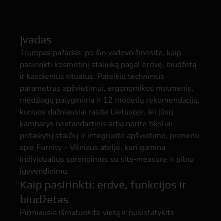
Įvadas
Trumpas pažadas: po šio vadovo žinosite, kaip
pasirinkti kosmetinį staliuką pagal erdvę, biudžetą
ir kasdienius ritualus. Pateikiu techninius
parametrus apšvietimui, ergonomikos matmenis,
medžiagų palyginimą ir 12 modelių rekomendacijų,
kuriuos dažniausiai rasite Lietuvoje. Jei jūsų
kambarys nestandartinis arba norite tiksliai
pritaikytų stalčių ir integruoto apšvietimo, primenu
apie Furnity – Vilniaus ateljė, kuri gamina
individualius sprendimus su site‑measure ir pilnu
įgyvendinimu.
Kaip pasirinkti: erdvė, funkcijos ir
biudžetas
Pirmiausia išmatuokite vietą ir nusistatykite