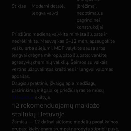
Stiklas
Moderni detalė,
Įbrėžimai,
lengva valyti
neoptimalus
pagrindinei
konstrukcijai
Priežiūra: medieną valykite minkšta šluoste ir
nedrėkinkite. Masyvą kas 6–12 mėn. apsaugokite
vašku arba aliejumi. MDF valykite sausa arba
lengvai drėgna mikropluošto šluoste; venkite
agresyvių cheminių valiklių. Šeimos su vaikais
vertins užapvalintas kraštines ir lengvai valomas
apdailas.
Daugiau praktinių įžvalgų apie medžiagų
pasirinkimą ir ilgalaikę priežiūrą rasite mūsų
Straipsniai
skiltyje.
12 rekomenduojamų makiažo
staliukų Lietuvoje
Žemiau — 12 dažnai siūlomų modelių pagal kainos
grupes; kiekvienam trumpai nurodyta stiprioji pusė,