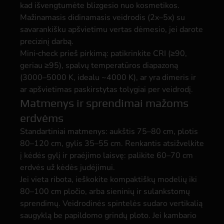
kad išvengtumėte blizgesio nuo kosmetikos.
Mažinamasis didinamasis veidrodis (2x–5x) su
savarankišku apšvietimu vertas dėmesio, jei darote
precizinį darbą.
Mini‑check prieš pirkimą: patikrinkite CRI (≥90,
geriau ≥95), spalvų temperatūros diapazoną
(3000–5000 K, idealu ~4000 K), ar yra dimeris ir
ar apšvietimas paskirstytas tolygiai per veidrodį.
Matmenys ir sprendimai mažoms
erdvėms
Standartiniai matmenys: aukštis 75–80 cm, plotis
80–120 cm, gylis 35–55 cm. Renkantis atsižvelkite
į kėdės gylį ir praėjimo laisvę: palikite 60–70 cm
erdvės už kėdės judėjimui.
Jei vieta ribota, ieškokite kompaktiškų modelių iki
80–100 cm pločio, arba sieninių ir sulankstomų
sprendimų. Veidrodinės spintelės sudaro vertikalią
saugyklą be papildomo grindų ploto. Jei kambario