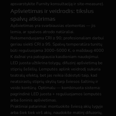
apsvarstykite Furnity konsultaciją ir site‑measure).
Apšvietimas ir veidrodis: tikslus
spalvų atkūrimas
Apšvietimas yra svarbiausias elementas — jis
lemia, ar spalvos atrodo natūraliai.
Rekomenduojama CRI ≥ 90; profesionaliam darbui
geriau siekti CRI ≥ 95. Spalvų temperatūra turėtų
būti reguliuojama 3000–5000 K, o maždaug 4000
K dažnai yra patogiausia kasdieniam naudojimui.
LED juosta užtikrina tolygų, difuzinį apšvietimą be
stiprių šešėlių. Lemputės aplink veidrodį sukuria
teatralų efektą, bet jas reikia išdėstyti taip, kad
neatsirastų stiprių skylių tarp šviesos šaltinių ir
veido kontūrų. Optimalu — kombinuota sistema:
pagrindinė LED juosta + reguliuojamos lemputės
arba šoninis apšvietimas.
Praktiniai patarimai: montuokite šviesą akių lygyje
arba šiek tiek virš akių, naudokite matinį difuzorių,