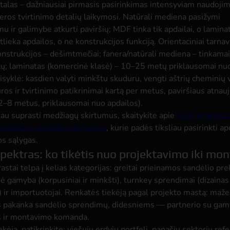
talas – dažniausiai pirmasis pasirinkimas intensyviam naudojim
geros tvirtinimo detalių laikymosi. Natūrali mediena pasižymi
u ir galimybe atkurti paviršių; MDF tinka tik apdailai, o lamina
tlieka apdailos, o ne konstrukcijos funkciją. Orientaciniai tarnav
nstrukcijos – dešimtmečiai; fanera/natūrali mediena – tinkamai 
; laminatas (komercinė klasė) – 10–25 metų priklausomai nuo
isyklė: kasdien valyti minkštu skuduru, vengti aštrių cheminių v
ūros ir tvirtinimo patikrinimai kartą per metus, paviršiaus atnau
 2–8 metus, priklausomai nuo apdailos).
iliau suprasti medžiagų skirtumus, skaitykite apie
MDF ir fanero
ravimo ir laminato skirtumus
, kurie padės tiksliau pasirinkti a
os sąlygas.
spektras: ko tikėtis nuo projektavimo iki mo
astai telpa į kelias kategorijas: greitai prieinamos sandėlio pre
ė gamyba (korpusiniai ir minkšti), turnkey sprendimai (dizaina
ir importuotojai. Renkatės tiekėją pagal projekto mastą: maž
pakanka sandėlio sprendimų, didesniems — partnerio su ga
 ir montavimo komanda.
kėją, patikrinkite: viešųjų erdvių portfelį, panašių sektorių refe