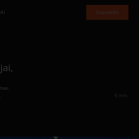
AI
Susisiekti
jai,
imas,
.
6 min.