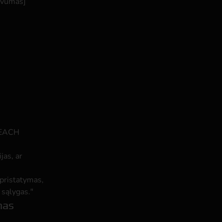
yvumas]

 REACH
jas, ar
 pristatymas,
 sąlygas."
mas