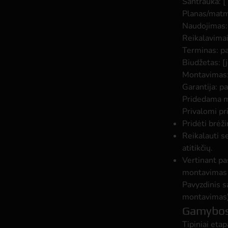
Santrauka: [
Planas/matme
Naudojimas: 
Reikalavimai
Terminas: pa
Biudžetas: [j
Montavimas: 
Garantija: p
Privalomi pri
Pridėti brėž
Reikalauti 
atitikčių.
Vertinant pa
montavimas į
Pavyzdinis s
montavimas) 
Gamybos,
Tipiniai etap