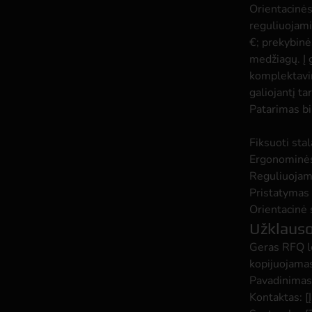
Orientacinės
reguliuojam
€; prekybinė
medžiagų. Į 
komplektavi
galiojantį tar
Patarimas b
Fiksuoti stal
Ergonominė
Reguliuojami
Pristatymas
Orientacinė
Užklauso
Geras RFQ le
kopijuojamas
Pavadinimas:
Kontaktas: [Į