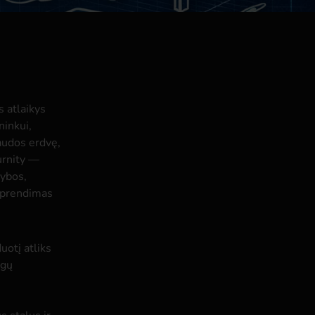
s atlaikys
ninkui,
naudos erdvę,
urnity —
mybos,
 sprendimas
uotį atliks
agų