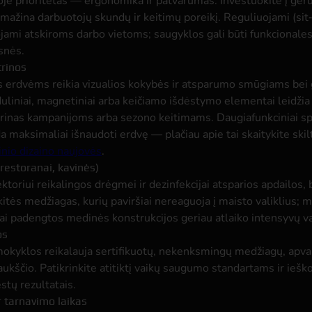
oje prioritetas — ergonomika ir patvarumas. Investuokite į geru
umažina darbuotojų skundų ir keitimų poreikį. Reguliuojami (sit‑
mi atskiroms darbo vietoms; saugyklos gali būti funkcionales
snės.
trinos
 erdvėms reikia vizualios kokybės ir atsparumo smūgiams bei 
liniai, magnetiniai arba keičiamo išdėstymo elementai leidžia 
trinas kampanijoms arba sezono keitimams. Daugiafunkciniai sp
a maksimaliai išnaudoti erdvę — plačiau apie tai skaitykite skil
nio dizaino naujovės
.
restoranai, kavinės)
ktoriui reikalingos drėgmei ir dezinfekcijai atsparios apdailos, 
kitės medžiagas, kurių paviršiai nereaguoja į maisto valiklius; 
iai padengtos medinės konstrukcijos geriau atlaiko intensyvų v
os
 mokyklos reikalauja sertifikuotų, nekenksmingų medžiagų, apva
 aukščio. Patikrinkite atitiktį vaikų saugumo standartams ir ieš
estų rezultatais.
 tarnavimo laikas