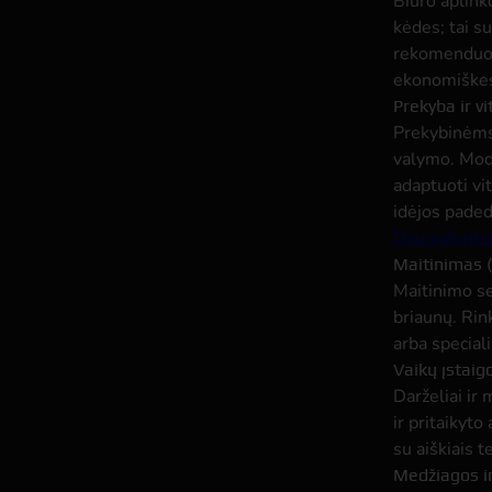
Biuro aplink
kėdes; tai s
rekomenduoja
ekonomiške
Prekyba ir vi
Prekybinėms
valymo. Modu
adaptuoti vi
idėjos paded
Daugiafunkci
Maitinimas (
Maitinimo se
briaunų. Rin
arba special
Vaikų įstaig
Darželiai ir
ir pritaikyto
su aiškiais t
Medžiagos ir