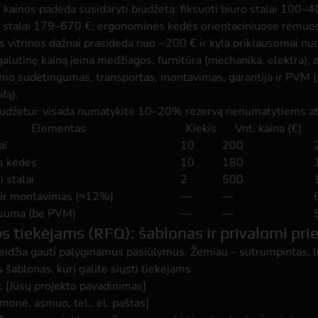
 kainos padeda susidaryti biudžetą: fiksuoti biuro stalai 100–4
i stalai 179–670 €; ergonominės kėdės orientaciniuose rėmu
s vitrinos dažnai prasideda nuo ~200 € ir kyla priklausomai nu
galutinę kainą įeina medžiagos, furnitūra (mechanika, elektra), a
mo sudėtingumas, transportas, montavimas, garantija ir PVM (
ifą).
iudžetui: visada numatykite 10–20% rezervą nenumatytiems a
Elementas
Kiekis
Vnt. kaina (€)
ai
10
200
s kėdės
10
180
 stalai
2
500
 ir montavimas (≈12%)
—
—
 suma (be PVM)
—
—
s tiekėjams (RFQ): šablonas ir privalomi pri
idžia gauti palyginamus pasiūlymus. Žemiau – sutrumpintas, 
 šablonas, kurį galite siųsti tiekėjams.
 [Jūsų projekto pavadinimas]

monė, asmuo, tel., el. paštas]
