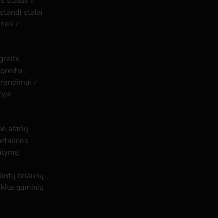
s stalus ir
stand) stalai
nės ir
greito
greitai
rendimai ir
tyje
be aštrių
metalinės
alymą.
lintų briaunų
kokite gaminių