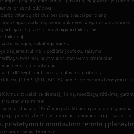
Trumpas projekto aprašymas – paskirtis, eksploatacijos intens
nys: prisegti .pdf/.dwg

darbo valandų skaičius per parą, srautai per dieną

: medžiagos, apdailos, svorio apkrovos, drėgmės atsparumas

geidaujamas pradžios ir užbaigimo laikotarpis

ei taikoma]

vieta, sąlygos, reikalinga įranga

ageidaujama trukmė ir požiūris į defektų taisymą

edai ir vertinimo kriterijai:
iniai (.pdf/.dwg), nuotraukos, matavimo protokolas.
sertifikatų (CE/LST/EN), MSDS, ugnies atsparumo bandymų ir
siūlymus atkreipkite dėmesį į kainą, medžiagų atitikimą, garanti
trauktas ir terminus.
akinys užklausoje: "Prašome pateikti pilną pasiūlymą (gamyba,
pagal pridėtus brėžinius, nurodant gamybos laiką ir garantijos
 pristatymo ir montavimo terminų planavi
ai ir orientyviniai terminai: