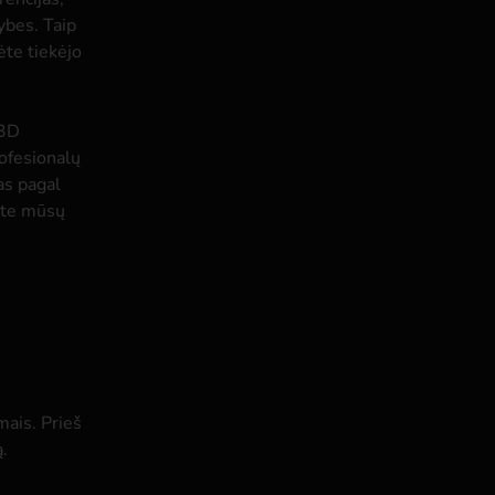
ybes. Taip
ėte tiekėjo
 3D
rofesionalų
las pagal
kite mūsų
mais. Prieš
.