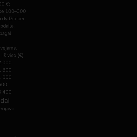
00 €;
ose 100–300
o dydžio bei
pdaila,
pagal
tvejams.
Iš viso (€)
2 000
1 800
1 000
600
5 400
edai
lengvai