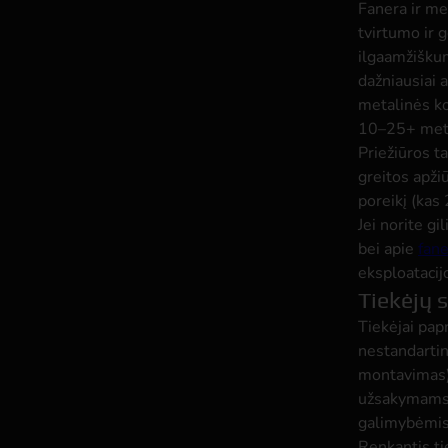
Fanera ir me
tvirtumo ir 
ilgaamžiškum
dažniausiai a
metalinės ko
10–25+ metų
Priežiūros ta
greitos apži
poreikį (kas
Jei norite g
bei apie
fane
eksploatacij
Tiekėjų 
Tiekėjai papr
nestandartin
montavimas) 
užsakymams 
galimybėmis
Renkantis tie