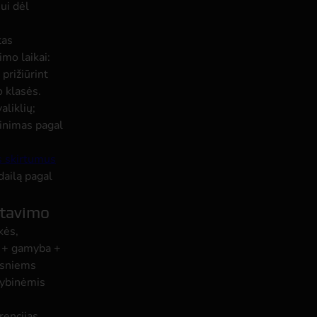
ui dėl
tas
imo laikai:
prižiūrint
 klasės.
aliklių;
jinimas pagal
s skirtumus
pdailą pagal
ntavimo
kės,
s + gamyba +
esniems
mybinėmis
rencijas,