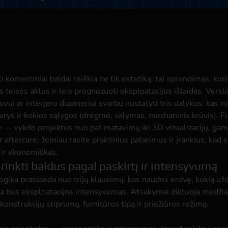
i komerciniai baldai reiškia ne tik estetiką: tai sprendimas, kuri
ks teisės aktus ir leis prognozuoti eksploatacijos išlaidas. Versli
ovui ar interjero dizaineriui svarbu nustatyti tris dalykus: kas 
rys ir kokios sąlygos (drėgmė, valymas, mechaninis krūvis). F
jė — vykdo projektus nuo pat matavimų iki 3D vizualizacijų, ga
 aftercare; žemiau rasite praktinius patarimus ir įrankius, kad
 ir ekonomiškas.
rinkti baldus pagal paskirtį ir intensyvumą
gika prasideda nuo trijų klausimų: kas naudos erdvę, kokią užd
kia bus eksploatacijos intensyvumas. Atsakymai diktuoja medži
konstrukcijų stiprumą, furnitūros tipą ir priežiūros režimą.