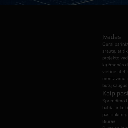
Įvadas
Gerai parinkt
srautą, atiti
projekto vad
ką žmonės da
vietinė atel
montavimo ir
būtų saugus
Kaip pasi
Sprendimo lo
baldai ir ko
pasirinkimą, 
Biuras