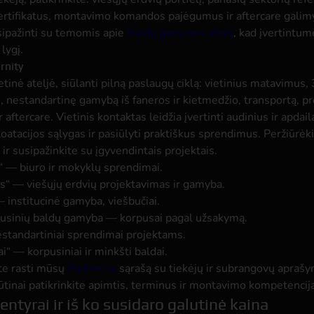
ertifikatus, montavimo komandos pajėgumus ir aftercare galim
sipažinti su temomis apie
Baldų gamybos ateitį
, kad įvertintum
lygį.
rnity
etinė ateljė, siūlanti pilną paslaugų ciklą: vietinius matavimus,
as, nestandartinę gamybą iš faneros ir kietmedžio, transportą, p
aftercare. Vietinis kontaktas leidžia įvertinti audinius ir apdai
loatacijos sąlygas ir pasiūlyti praktiškus sprendimus. Peržiūrė
ir susipažinkite su įgyvendintais projektais.
 — biuro ir mokyklų sprendimai.
“ — viešųjų erdvių projektavimas ir gamyba.
 institucinė gamyba, viešbučiai.
usinių baldų gamyba — korpusai pagal užsakymą.
standartiniai sprendimai projektams.
“ — korpusiniai ir minkšti baldai.
ite rasti mūsų
Partneriai
sąrašą su tiekėjų ir subrangovų aprašy
ūtinai patikrinkite apimtis, terminus ir montavimo kompetenciją
entyrai ir iš ko susidaro galutinė kaina