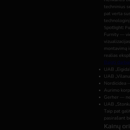
techninius s
pat verta su
technologinį 
Spotlight: Fu
Furnity — vi
vizualizacij
montavimą ir 
realias eksp
Baigti darbai
UAB „Eigida“
UAB „Vilanus
Nordicidea —
Aurimo korp
Gerher — ne
UAB „Stonkai
Taip pat gal
pasirašant b
Kainų ori