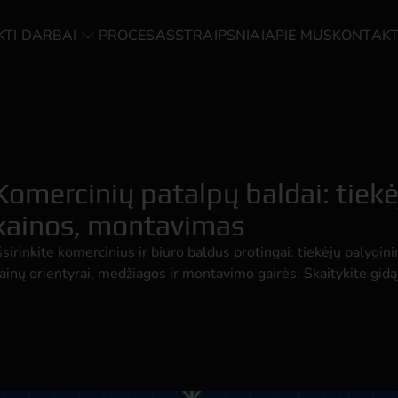
KTI DARBAI
PROCESAS
STRAIPSNIAI
APIE MUS
KONTAKT
Komercinių patalpų baldai: tiekė
kainos, montavimas
šsirinkite komercinius ir biuro baldus protingai: tiekėjų palygin
ainų orientyrai, medžiagos ir montavimo gairės. Skaitykite gidą