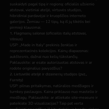
suskaidyti pagal tipą ir regioną: oficialūs užsienio
atstovai, vietiniai ateljė, virtuvės studijos,
hibridiniai pardavėjai ir kruopščios interneto
galerijos. Žemiau — 12 tipų, ką iš jų tikėtis bei
pirmieji klausimai.
1. Flagmanų salonai (oficialūs italų atstovai,
Vilnius)
USP: „Made in Italy“ prekinis ženklas ir
reprezentacinės kolekcijos. Kainų diapazonas:
aukštesnis, dažnai nuo kelių tūkstančių.
Paklauskite: ar esate autorizuotas atstovas ir ar
rodote originalius pavyzdžius?
2. Lietuviški ateljė ir dizainerių studijos (pvz.,
Furnity)
USP: pilnas pritaikymas, natūralios medžiagos ir
turnkey paslaugos. Kaina priklauso nuo mastelio ir
medžiagų. Paklauskite: ar atliekate site‑measure ir
pateikiate 3D vizualizacijas? Taip pat verta