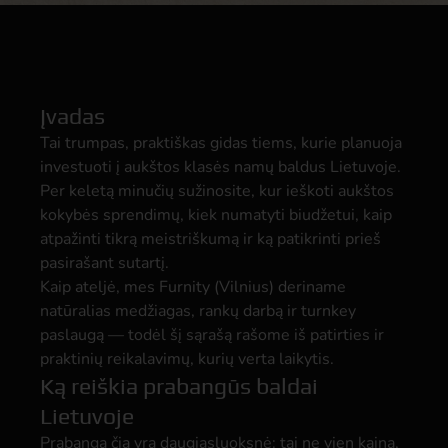
Įvadas
Tai trumpas, praktiškas gidas tiems, kurie planuoja
investuoti į aukštos klasės namų baldus Lietuvoje.
Per keletą minučių sužinosite, kur ieškoti aukštos
kokybės sprendimų, kiek numatyti biudžetui, kaip
atpažinti tikrą meistriškumą ir ką patikrinti prieš
pasirašant sutartį.
Kaip ateljė, mes Furnity (Vilnius) deriname
natūralias medžiagas, rankų darbą ir turnkey
paslaugą — todėl šį sąrašą rašome iš patirties ir
praktinių reikalavimų, kurių verta laikytis.
Ką reiškia prabangūs baldai
Lietuvoje
Prabanga čia yra daugiasluoksnė: tai ne vien kaina,