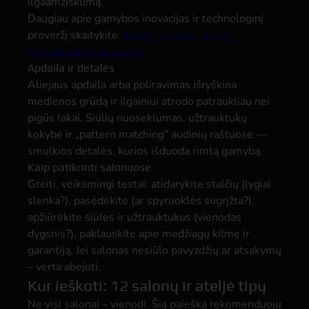
ilgaamžiškumą.
Daugiau apie gamybos inovacijas ir technologinį
proveržį skaitykite
Baldų gamybos ateitis –
technologinis proveržis
.
Apdaila ir detalės
Aliejaus apdaila arba poliravimas išryškina
medienos grūdą ir ilgainiui atrodo patraukliau nei
pigūs lakai. Siūlių nuoseklumas, užtrauktukų
kokybė ir „pattern matching“ audinių raštuose —
smulkios detalės, kurios išduoda rimtą gamybą.
Kaip patikrinti salonuose
Greiti, veiksmingi testai: atidarykite stalčių (lygiai
slenka?), pasėdėkite (ar spyruoklės sugrįžta?),
apžiūrėkite siūles ir užtrauktukus (vienodas
dygsnis?), paklauskite apie medžiagų kilmę ir
garantiją. Jei salonas nesiūlo pavyzdžių ar atsakymų
– verta abejoti.
Kur ieškoti: 12 salonų ir ateljė tipų
Ne visi salonai – vienodi. Šią paiešką rekomenduoju