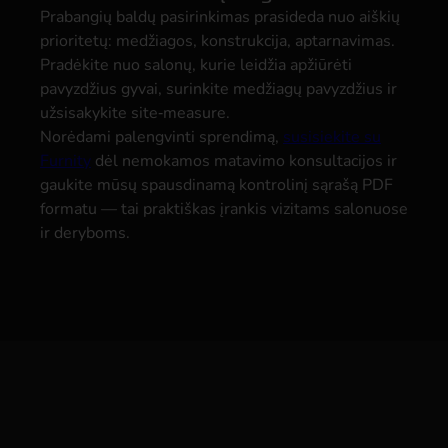
Prabangių baldų pasirinkimas prasideda nuo aiškių
prioritetų: medžiagos, konstrukcija, aptarnavimas.
Pradėkite nuo salonų, kurie leidžia apžiūrėti
pavyzdžius gyvai, surinkite medžiagų pavyzdžius ir
užsisakykite site‑measure.
Norėdami palengvinti sprendimą,
susisiekite su
Furnity
dėl nemokamos matavimo konsultacijos ir
gaukite mūsų spausdinamą kontrolinį sąrašą PDF
formatu — tai praktiškas įrankis vizitams salonuose
ir deryboms.