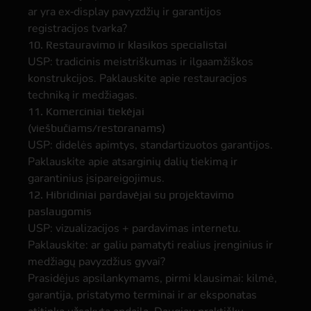
ar yra ex‑display pavyzdžių ir garantijos
registracijos tvarka?
10. Restauravimo ir klasikos specialistai
USP: tradicinis meistriškumas ir ilgaamžiškos
konstrukcijos. Paklauskite apie restauracijos
techniką ir medžiagas.
11. Komerciniai tiekėjai
(viešbučiams/restoranams)
USP: didelės apimtys, standartizuotos garantijos.
Paklauskite apie atsarginių dalių tiekimą ir
garantinius įsipareigojimus.
12. Hibridiniai pardavėjai su projektavimo
paslaugomis
USP: vizualizacijos + pardavimas internetu.
Paklauskite: ar galiu pamatyti realius įrenginius ir
medžiagų pavyzdžius gyvai?
Prasidėjus apsilankymams, pirmi klausimai: kilmė,
garantija, pristatymo terminai ir ar eksponatas