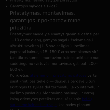
Pristatymo/įnešimo sąlygos parašytos?
Garantijos sąlygos aiškios?
Pristatymas, montavimas,
garantijos ir po‑pardaviminė
priežiūra
Pristatymas: sandėlyje esantys gaminiai dažnai per
1–10 darbo dienų, gamyba pagal užsakymą gali
užtrukti savaites (1–5 sav. ar ilgiau). Įnešimas
paprastai kainuoja 15–150 € arba nemokamas virš
tam tikros sumos; montavimo kainos priklauso nuo
sudėtingumo (virtuvės montavimas gali būti 200–
500 €).
Konkrečias
atsiėmimo ir pristatymo sąlygas
verta
pasitikrinti pas tiekėjo — daugelis pardavėjų turi
skirtingas taisykles dėl terminalų, laiko intervalų ir
įnešimo paslaugų. Montavimo paslaugų ir darbų
kainų orientyras pateiktas analizėse apie
baldų
surinkimo kainas Lietuvoje
, kas padės planuoti