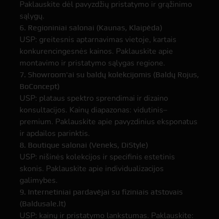
Paklauskite dėl pavyzdžių pristatymo ir grąžinimo
sąlygų.
6. Regioniniai salonai (Kaunas, Klaipėda)
USP: greitesnis aptarnavimas vietoje, kartais
konkurencingesnės kainos. Paklauskite apie
montavimo ir pristatymo sąlygas regione.
7. Showroom'ai su baldų kolekcijomis (Baldų Rojus,
BoConcept)
USP: plataus spektro sprendimai ir dizaino
konsultacijos. Kainų diapazonas: vidutinis–
premium. Paklauskite apie pavyzdinius eksponatus
ir apdailos parinktis.
8. Boutique salonai (Veneks, DiStyle)
USP: nišinės kolekcijos ir specifinis estetinis
skonis. Paklauskite apie individualizacijos
galimybes.
9. Internetiniai pardavėjai su fiziniais atstovais
(Baldusale.lt)
USP: kainų ir pristatymo lankstumas. Paklauskite: