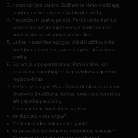
Konstrukcijos patikra.
Sužinokite rėmo medžiagą,
jungčių tipą ir sėdynės užpildo densitetą.
Pavyzdžiai ir spalvų paletė.
Peržiūrėkite fizinius
pavyzdžius natūralioje šviesoje; elektroninės
nuotraukos ne visuomet realistiškos.
Laikas ir sutarties sąlygos.
Aiškiai užfiksuokite
pristatymo terminus, avanso dydį ir atšaukimo
tvarką.
Garantija ir po‑pardavimas.
Patikrinkite, kas
įtraukiama garantijoje ir kaip vykdomas gedimų
registravimas.
Vertės už pinigus.
Paprašykite detalizuoto kainos
skaidymo (medžiaga, darbas, logistika); derėkitės
dėl paketinių nuolaidų.
Spausdintinas kontrolinis sąrašas:
Ar tilps pro visas angas?
Medienos/odos dokumentai gauti?
Ar pavyzdys patikrinamas natūralioje šviesoje?