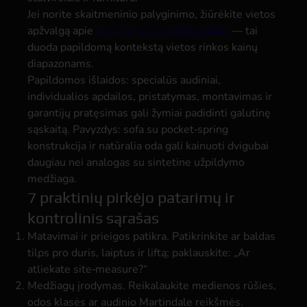
Jei norite skaitmeninio palyginimo, žiūrėkite vietos
apžvalgą apie
populiariausių baldų kainas
— tai
duoda papildomą kontekstą vietos rinkos kainų
diapazonams.
Papildomos išlaidos: specialūs audiniai,
individualios apdailos, pristatymas, montavimas ir
garantijų pratęsimas gali žymiai padidinti galutinę
sąskaitą. Pavyzdys: sofa su pocket‑spring
konstrukcija ir natūralia oda gali kainuoti dvigubai
daugiau nei analogas su sintetine užpildymo
medžiaga.
7 praktinių pirkėjo patarimų ir
kontrolinis sąrašas
Matavimai ir prieigos patikra.
Patikrinkite ar baldas
tilps pro duris, laiptus ir liftą; paklauskite: „Ar
atliekate site‑measure?“
Medžiagų įrodymas.
Reikalaukite medienos rūšies,
odos klasės ar audinio Martindale reikšmės.