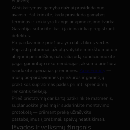
biudžetą.
Atsiskaitymas: gamyba dažnai prasideda nuo
avanso. Patikrinkite, kada prasideda gamybos
terminas ir kokia yra lizingo ar apmokėjimo tvarka.
Garantija: sutarkite, kas į ją įeina ir kaip registruoti
defektus.
Po‑pardaviminė priežiūra yra dalis tikros vertės.
Paprasti patarimai: ąžuolą valykite minkštu muilu ir
aliejumi periodiškai, natūralią odą kondicionuokite
pagal gamintojo rekomendacijas, aksomo priežiūrai
naudokite specialias priemones.
Apie Furnity
—
mūsų po‑pardaviminės priežiūros ir garantijų
praktikos supratimas padės priimti sprendimą
renkantis tiekėją.
Prieš pristatymą dar kartą patikrinkite matmenis,
suplanuokite įnešimą ir suderinkite montavimo
protokolą — priimant prekę užrašykite
pastebėjimus (įbrėžimai, spalvų neatitikimai).
Išvados ir veiksmų žingsnis