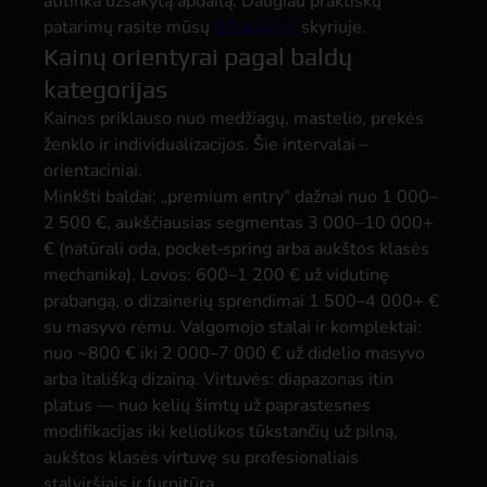
atitinka užsakytą apdailą. Daugiau praktiškų
patarimų rasite mūsų
Straipsniai
skyriuje.
Kainų orientyrai pagal baldų
kategorijas
Kainos priklauso nuo medžiagų, mastelio, prekės
ženklo ir individualizacijos. Šie intervalai –
orientaciniai.
Minkšti baldai: „premium entry“ dažnai nuo 1 000–
2 500 €, aukščiausias segmentas 3 000–10 000+
€ (natūrali oda, pocket‑spring arba aukštos klasės
mechanika). Lovos: 600–1 200 € už vidutinę
prabangą, o dizainerių sprendimai 1 500–4 000+ €
su masyvo rėmu. Valgomojo stalai ir komplektai:
nuo ~800 € iki 2 000–7 000 € už didelio masyvo
arba itališką dizainą. Virtuvės: diapazonas itin
platus — nuo kelių šimtų už paprastesnes
modifikacijas iki keliolikos tūkstančių už pilną,
aukštos klasės virtuvę su profesionaliais
stalviršiais ir furnitūra.