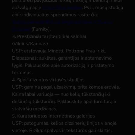
peržiūrėti pavyzdžius iš kitų tiekėjų ir bendrų rinkos
apžvalgų apie
lietuviškus baldus
. Pvz., mūsų studiją
apie individualius sprendimus rasite čia:
Individualizuoti Baldai: Ergonomiškas ir Tvarus
Dizainas
(Furnity).
3. Prestižiniai tarptautiniai salonai
(Vilnius/Kaunas)
USP: atstovauja Minotti, Poltrona Frau ir kt.
Diapazonas: aukštas, garantijos ir aptarnavimo
lygis. Paklauskite apie autorizaciją ir pristatymo
terminus.
4. Specializuotos virtuvės studijos
USP: gamina pagal užsakymą, pritaikomos erdvės.
Kaina labai variuoja — nuo kelių tūkstančių iki
dešimčių tūkstančių. Paklauskite apie furnitūrą ir
stalviršių medžiagas.
5. Kuratoriuotos internetinės galerijos
USP: patogumas, kelios dizainerių linijos vienoje
vietoje. Rizika: spalvos ir tekstūros gali skirtis.