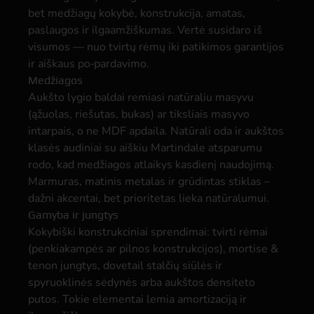
bet medžiagų kokybė, konstrukcija, amatas,
paslaugos ir ilgaamžiškumas. Vertė susidaro iš
visumos — nuo tvirtų rėmų iki patikimos garantijos
ir aiškaus po‑pardavimo.
Medžiagos
Aukšto lygio baldai remiasi natūraliu masyvu
(ąžuolas, riešutas, bukas) ar tiksliais masyvo
intarpais, o ne MDF apdaila. Natūrali oda ir aukštos
klasės audiniai su aiškiu Martindale atsparumu
rodo, kad medžiagos atlaikys kasdienį naudojimą.
Marmuras, matinis metalas ir grūdintas stiklas –
dažni akcentai, bet prioritetas lieka natūralumui.
Gamyba ir jungtys
Kokybiški konstrukciniai sprendimai: tvirti rėmai
(penkiakampės ar pilnos konstrukcijos), mortise &
tenon jungtys, dovetail stalčių siūlės ir
spyruoklinės sėdynės arba aukštos densiteto
putos. Tokie elementai lemia amortizaciją ir